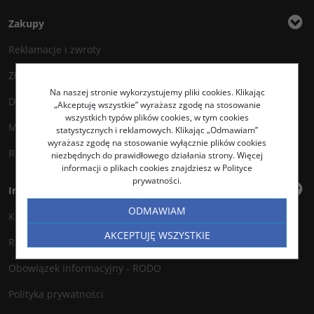
Zakupy
Reklamacje i zwroty
Złóż reklamację
Na naszej stronie wykorzystujemy pliki cookies. Klikając
Dostawa
„Akceptuję wszystkie” wyrażasz zgodę na stosowanie
wszystkich typów plików cookies, w tym cookies
Metody płatności
statystycznych i reklamowych. Klikając „Odmawiam”
wyrażasz zgodę na stosowanie wyłącznie plików cookies
Rabaty
niezbędnych do prawidłowego działania strony. Więcej
informacji o plikach cookies znajdziesz w Polityce
prywatności.
Informacje
ODMAWIAM
Kontakt
AKCEPTUJĘ WSZYSTKIE
Regulamin
Obowiązek informacyjny - RODO
Polityka prywatności