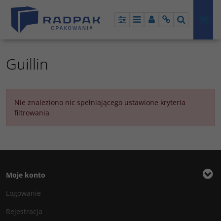
Panel
Menu
Panel
Info
Szukaj
Guillin
Nie znaleziono nic spełniającego ustawione kryteria
filtrowania
Moje konto
Logowanie
Rejestracja