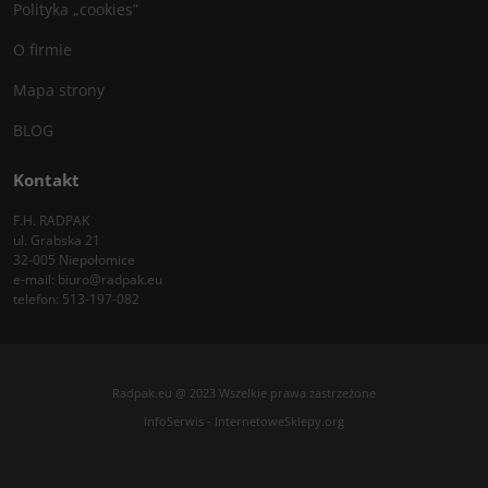
Polityka „cookies”
O firmie
Mapa strony
BLOG
Kontakt
F.H. RADPAK
ul. Grabska 21
32-005 Niepołomice
e-mail:
biuro@radpak.eu
telefon:
513-197-082
Radpak.eu @ 2023 Wszelkie prawa zastrzeżone
InfoSerwis
-
InternetoweSklepy.org