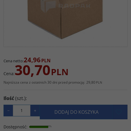
24,96
PLN
Cena netto
:
30,70
PLN
Cena
:
Najniższa cena z ostatnich 30 dni przed promocją:
29,80
PLN
Ilość
(szt.)
:
−
+
DODAJ DO KOSZYKA
Dostępność
: