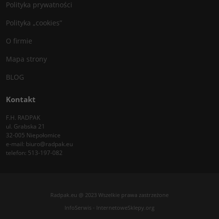
Polityka prywatności
Polityka „cookies”
O firmie
Mapa strony
BLOG
Kontakt
F.H. RADPAK
ul. Grabska 21
32-005 Niepołomice
e-mail:
biuro@radpak.eu
telefon:
513-197-082
Radpak.eu @ 2023 Wszelkie prawa zastrzeżone
InfoSerwis
-
InternetoweSklepy.org