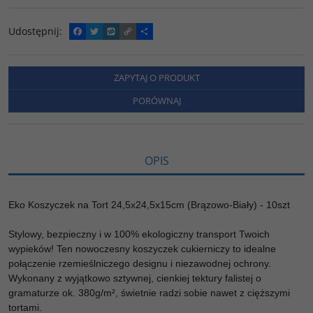
Udostępnij
:
F
T
W
C
P
a
w
y
o
o
c
i
k
p
d
e
t
o
y
z
b
t
p
L
i
ZAPYTAJ O PRODUKT
o
e
i
e
o
r
n
l
PORÓWNAJ
k
k
s
i
ę
OPIS
Eko Koszyczek na Tort 24,5x24,5x15cm (Brązowo-Biały) - 10szt
Stylowy, bezpieczny i w 100% ekologiczny transport Twoich
wypieków! Ten nowoczesny koszyczek cukierniczy to idealne
połączenie rzemieślniczego designu i niezawodnej ochrony.
Wykonany z wyjątkowo sztywnej, cienkiej tektury falistej o
gramaturze ok. 380g/m², świetnie radzi sobie nawet z cięższymi
tortami.