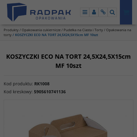
Menu
Panel
Info
Szukaj
Produkty
/
Opakowania cukiernicze
/
Pudełka na Ciasta i Torty
/
Opakowania na
torty
/
KOSZYCZKI ECO NA TORT 24,5X24,5X15cm MF 10szt
KOSZYCZKI ECO NA TORT 24,5X24,5X15cm
MF 10szt
Kod produktu
:
RK1008
Kod kreskowy
:
5905610741136