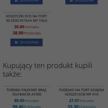
DO KOSZYKA
DO KOSZYKA
RK9511
PROMOCJA
KOSZYCZKI ECO NA TORT
30,5X30,5X15cm MF 10szt
30.89
PLN
netto
38.00
PLN
brutto
DO KOSZYKA
Kupujący ten produkt kupili
także:
PM16145
RK9504
TOREBKI FAŁDOWE BRĄZ
PUDEŁKO NA TORT KSIĄŻKA
35x18x6CM A1000
42X32X15CM MF A10
80.00
27.07
PLN
netto
PLN
netto
98.40
33.30
PLN
brutto
PLN
brutto