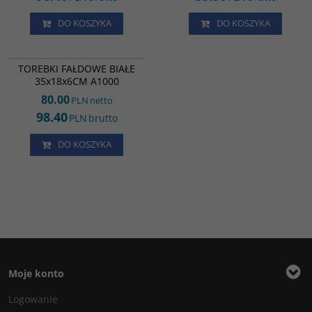
DO KOSZYKA
DO KOSZYKA
PM16114
TOREBKI FAŁDOWE BIAŁE
35x18x6CM A1000
80.00
PLN
netto
98.40
PLN
brutto
DO KOSZYKA
Moje konto
Logowanie