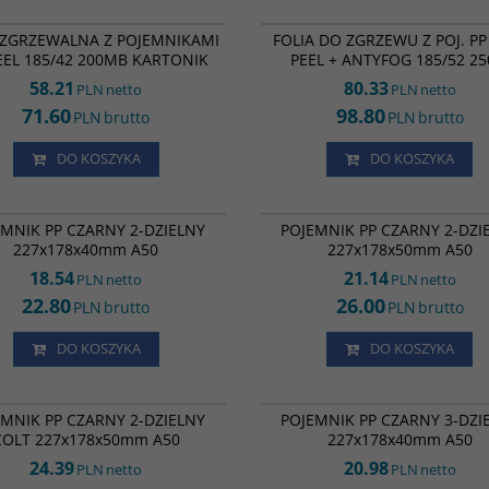
FZ28896
 ZGRZEWALNA Z POJEMNIKAMI
FOLIA DO ZGRZEWU Z POJ. PP
EEL 185/42 200MB KARTONIK
PEEL + ANTYFOG 185/52 2
58.21
80.33
PLN
netto
PLN
netto
71.60
98.80
PLN
brutto
PLN
brutto
DO KOSZYKA
DO KOSZYKA
PZ4364
K PP CZARNY 2-DZIELNY 227/178 A50
POJEMNIK PP CZARNY 2-DZIELNY
EMNIK PP CZARNY 2-DZIELNY
POJEMNIK PP CZARNY 2-DZI
227x178x50mm A50
227x178x40mm A50
227x178x50mm A50
18.54
21.14
PLN
netto
PLN
netto
22.80
26.00
PLN
brutto
PLN
brutto
DO KOSZYKA
DO KOSZYKA
PZ04777
K PP CZARNY 2-DZIELNY COLT
POJEMNIK PP CZARNY 3-DZIELNY 227/1
EMNIK PP CZARNY 2-DZIELNY
POJEMNIK PP CZARNY 3-DZI
8x50mm A50
COLT 227x178x50mm A50
227x178x40mm A50
24.39
20.98
PLN
netto
PLN
netto