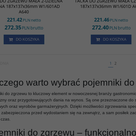
 DO ZGRZEWU MAŁA 2-DZIELNA
TACKA DO ZGRZEWU MAŁA C
7x36mm W1/601AD A640
187x137x36mm W1/601D A640
NA 187x137x36mm W1/601AD
187x137x36mm W1/601D A
A640
221.42
221.46
PLN
netto
PLN
netto
272.35
272.40
PLN
brutto
PLN
brutto
DO KOSZYKA
DO KOSZYKA
DNIA
1
2
czego warto wybrać pojemniki d
ki do zgrzewu to kluczowy element w nowoczesnej branży gastronomicz
czny oraz przygotowujących dania na wynos. Są one przeznaczone do 
ych oraz wyrobów garmażeryjnych. Dzięki możliwości zgrzewania specj
e zabezpieczona przed wydostaniem się na zewnątrz, a sam posiłek za
 czas.
emniki do zgrzewu – funkcjonalno