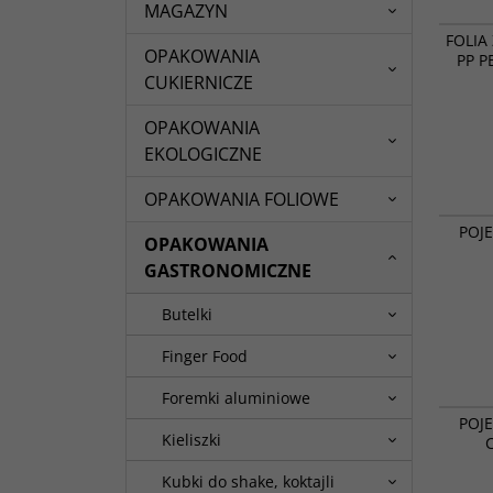
MAGAZYN
FOLIA
OPAKOWANIA
PP P
CUKIERNICZE
OPAKOWANIA
EKOLOGICZNE
OPAKOWANIA FOLIOWE
POJEMNI
POJ
OPAKOWANIA
GASTRONOMICZNE
Butelki
Finger Food
Foremki aluminiowe
POJEMNI
POJ
227x17
Kieliszki
Kubki do shake, koktajli