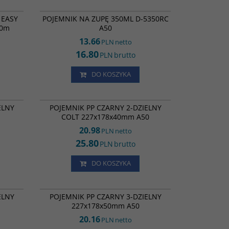
FZ15186
FP31162
NOWOŚĆ
 EASY
POJEMNIK NA ZUPĘ 350ML D-5350RC
50m
A50
13.66
PLN
netto
16.80
PLN
brutto
DO KOSZYKA
PZ04760
PZ04791
POJEMNIK PP CZARNY 2-DZIELNY COLT
ELNY
POJEMNIK PP CZARNY 2-DZIELNY
227/178 A50
COLT 227x178x40mm A50
20.98
PLN
netto
25.80
PLN
brutto
DO KOSZYKA
PZ04784
PZ04531
78 A50
POJEMNIK PP CZARNY 3-DZIELNY
ELNY
POJEMNIK PP CZARNY 3-DZIELNY
227x178x50mm A50
227x178x50mm A50
20.16
PLN
netto