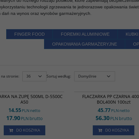
wanych do różnego rodzaju posiłków, które zapewniają bezpieczeństwo
wykorzystaniu technologii zgrzewania te jednorazowe opakowania świe
h dań na wynos oraz wyrobów garmażeryjnych.
FINGER FOOD
FOREMKI ALUMINIOWE
KUBKI
OPAKOWANIA GARMAŻERYJNE
OP
na stronie
:
Sortuj według
:
FP23951
ARKA NA ZUPĘ 500ML D-5500C
FLACZARKA PP CZARNA 40
A50
BOL400N 100szt
14.55
45.77
PLN
netto
PLN
netto
17.90
56.30
PLN
brutto
PLN
brutto
DO KOSZYKA
DO KOSZYKA