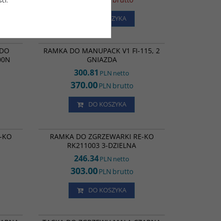
ci.
DO KOSZYKA
RM07204
RM06498
IKA NA
RAMKA DO MANUPACK V1 FI-115
 DO
RAMKA DO MANUPACK V1 FI-115, 2
00N
GNIAZDA
300.81
PLN
netto
370.00
PLN
brutto
DO KOSZYKA
RA27806
BA03014
-KO
RAMKA DO ZGRZEWARKI RE-KO
RK211003 3-DZIELNA
246.34
PLN
netto
303.00
PLN
brutto
DO KOSZYKA
1182
1181
TACKA DO ZGRZEWU MAŁA CZARNA W1/602RD