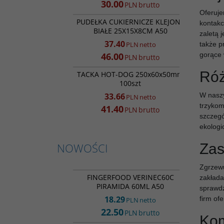
30.00
PLN
brutto
RP8361
Oferuje
PROMOCJA
PUDEŁKA CUKIERNICZE KLEJONE
kontakc
BIAŁE 25X15X8CM A50
zaletą 
37.40
także p
PLN
netto
gorące 
46.00
PLN
brutto
HD02247
PROMOCJA
Róż
TACKA HOT-DOG 250x60x50mm
100szt
W naszy
33.66
PLN
netto
trzykom
41.40
PLN
brutto
szczegó
ekologi
Zas
NOWOŚCI
FF32183
Zgrzewu
NOWOŚĆ
FINGERFOOD VERINEC60C
zakłada
PIRAMIDA 60ML A50
sprawdz
18.29
firm of
PLN
netto
22.50
PLN
brutto
Kom
TP35375