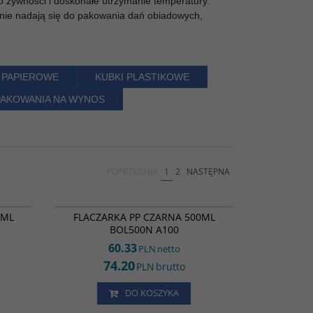
 żywności i doskonałe utrzymanie temperatury.
tnie nadają się do pakowania dań obiadowych,
 PAPIEROWE
KUBKI PLASTIKOWE
AKOWANIA NA WYNOS
POPRZEDNIA
1
2
NASTĘPNA
FL24614
BL39463
FLACZARKA PP CZARNA 500ML BOL500N A100
0ML
FLACZARKA PP CZARNA 500ML
BOL500N A100
60.33
PLN
netto
74.20
PLN
brutto
DO KOSZYKA