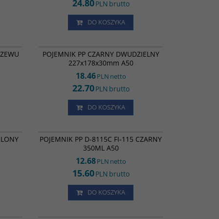
24.80
PLN
brutto
DO KOSZYKA
1231
PZ31278
UPPO
RZEWU
POJEMNIK PP CZARNY DWUDZIELNY
227x178x30mm A50
18.46
PLN
netto
22.70
PLN
brutto
DO KOSZYKA
PZ04357
GN59178
ELONY
POJEMNIK PP D-8115C FI-115 CZARNY
350ML A50
12.68
PLN
netto
15.60
PLN
brutto
DO KOSZYKA
KLA2673
MP05767
0
POJEMNIK PP MAP/178/113/40DC 500ML A320