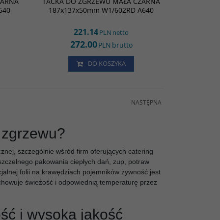
ZARNA
TACKA DO ZGRZEWU MAŁA CZARNA
A640
640
187x137x50mm W1/602RD A640
221.14
PLN
netto
272.00
PLN
brutto
DO KOSZYKA
NASTĘPNA
o zgrzewu?
nej, szczególnie wśród firm oferujących catering
szczelnego pakowania ciepłych dań, zup, potraw
alnej folii na krawędziach pojemników żywność jest
chowuje świeżość i odpowiednią temperaturę przez
ść i wysoka jakość