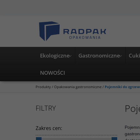
Ekologiczne
Gastronomiczne
Cuki
NOWOŚCI
Produkty
/
Opakowania gastronomiczne
/
Pojemniki do zgrze
Poj
FILTRY
Zakres cen
:
Pojemni
gastron