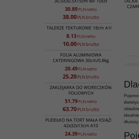
TACKA
30,5X30,5X15cm MF 10szt
187x13
CZAR
30.89
PLN
netto
38.00
PLN
brutto
SK16244
PROMOCJA
TALERZE TEKTUROWE 18cm A100
8.13
PLN
netto
10.00
PLN
brutto
FA02506
PROMOCJA
FOLIA ALUMINIOWA
CATERINGOWA 30cm/0,8kg
POPRZE
20.49
PLN
netto
25.20
PLN
brutto
ST17074
Dla
PROMOCJA
ZAKLEJARKA DO WORECZKÓW
FOLIOWYCH
Pojemni
51.79
PLN
netto
dietety
63.70
obiadow
PLN
brutto
RK9313
idealni
PROMOCJA
PUDEŁKO NA TORT MAŁA KSIĄŻKA
dłuższy
42x32x13cm A10
Poj
24.39
PLN
netto