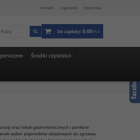
Kontakt
Logowanie
Rejestracja
0,00
Do zapłaty:
PLN
gieniczne
Środki czystości
racji oraz lokali gastronomicznych i punktów
szeroki wybór pojemników obiadowych do zgrzewu