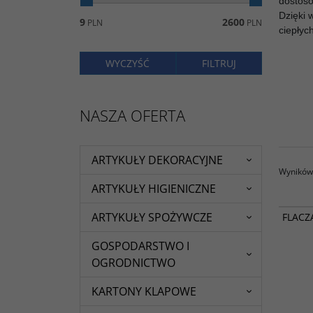
dostoso
Dzięki 
9
2600
PLN
PLN
ciepłyc
NASZA OFERTA
ARTYKUŁY DEKORACYJNE
Wyników 
ARTYKUŁY HIGIENICZNE
ARTYKUŁY SPOŻYWCZE
FLACZ
GOSPODARSTWO I
OGRODNICTWO
KARTONY KLAPOWE