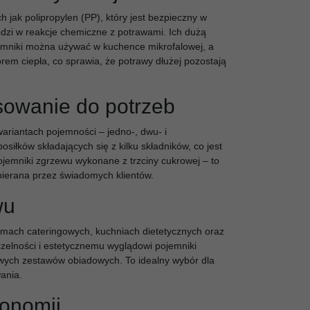
 jak polipropylen (PP), który jest bezpieczny w
odzi w reakcje chemiczne z potrawami. Ich dużą
jemniki można używać w kuchence mikrofalowej, a
rem ciepła, co sprawia, że potrawy dłużej pozostają
sowanie do potrzeb
ariantach pojemności – jedno-, dwu- i
iłków składających się z kilku składników, co jest
ojemniki zgrzewu wykonane z trzciny cukrowej – to
bierana przez świadomych klientów.
wu
rmach cateringowych, kuchniach dietetycznych oraz
czelności i estetycznemu wyglądowi pojemniki
owych zestawów obiadowych. To idealny wybór dla
wania.
ronomii