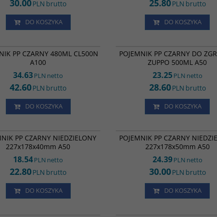
30.00
25.80
PLN
brutto
PLN
brutto
DO KOSZYKA
DO KOSZYKA
1186
K PP CZARNY 480ML CL500N A100
POJEMNIK PP CZARNY DO ZGRZEWU Z
NIK PP CZARNY 480ML CL500N
POJEMNIK PP CZARNY DO ZG
500ML A50
A100
ZUPPO 500ML A50
34.63
23.25
PLN
netto
PLN
netto
42.60
28.60
PLN
brutto
PLN
brutto
DO KOSZYKA
DO KOSZYKA
PZ04371
K PP CZARNY NIEDZIELONY 227/178
POJEMNIK PP CZARNY NIEDZIELONY
NIK PP CZARNY NIEDZIELONY
POJEMNIK PP CZARNY NIEDZI
227x178x50mm A50
227x178x40mm A50
227x178x50mm A50
18.54
24.39
PLN
netto
PLN
netto
22.80
30.00
PLN
brutto
PLN
brutto
DO KOSZYKA
DO KOSZYKA
1241
IK POJEMNIK PP DO ZGRZEWU D-
POJEMNIK PP FI-115 CZARNY 500ML A5