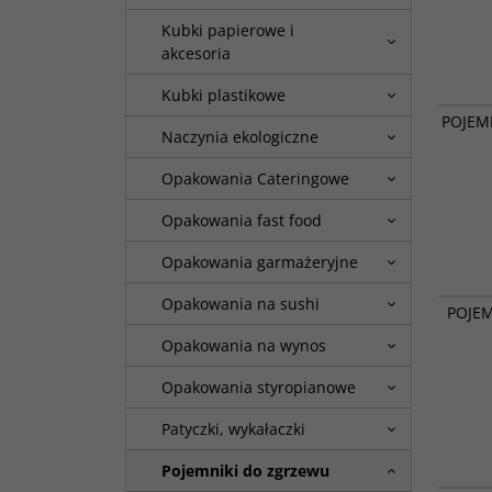
Kubki papierowe i
akcesoria
Kubki plastikowe
POJEMNI
POJEM
Naczynia ekologiczne
Opakowania Cateringowe
Opakowania fast food
Opakowania garmażeryjne
POJEMNI
Opakowania na sushi
POJEM
A50
Opakowania na wynos
Opakowania styropianowe
Patyczki, wykałaczki
Pojemniki do zgrzewu
POJEMN