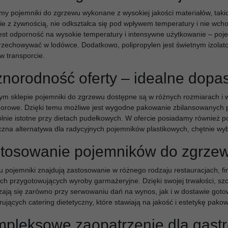
my pojemniki do zgrzewu wykonane z wysokiej jakości materiałów, takich
ie z żywnością, nie odkształca się pod wpływem temperatury i nie wch
jest odporność na wysokie temperatury i intensywne użytkowanie – po
rzechowywać w lodówce. Dodatkowo, polipropylen jest świetnym izolato
w transporcie.
norodność oferty – idealne dopa
m sklepie pojemniki do zgrzewu dostępne są w różnych rozmiarach i w
orowe. Dzięki temu możliwe jest wygodne pakowanie zbilansowanych pos
lnie istotne przy dietach pudełkowych. W ofercie posiadamy również p
czna alternatywa dla radycyjnych pojemników plastikowych, chętnie wy
tosowanie pojemników do zgrze
 pojemniki znajdują zastosowanie w różnego rodzaju restauracjach, fi
ch przygotowujących wyroby garmażeryjne. Dzięki swojej trwałości, sz
ają się zarówno przy serwowaniu dań na wynos, jak i w dostawie got
erujących catering dietetyczny, które stawiają na jakość i estetykę pako
pleksowe zaopatrzenie dla gast