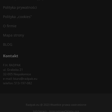
Polityka prywatności
Polityka „cookies”
O firmie
Mapa strony
BLOG
Kontakt
F.H. RADPAK
ul. Grabska 21
32-005 Niepołomice
e-mail:
biuro@radpak.eu
telefon:
513-197-082
Radpak.eu @ 2023 Wszelkie prawa zastrzeżone
InfoSerwis
-
InternetoweSklepy.org