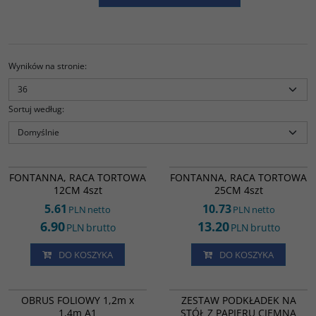
Wyników na stronie
:
Sortuj według
:
TL73840
TL73833
FONTANNA, RACA TORTOWA
FONTANNA, RACA TORTOWA
12CM 4szt
25CM 4szt
5.61
10.73
PLN
netto
PLN
netto
6.90
13.20
PLN
brutto
PLN
brutto
DO KOSZYKA
DO KOSZYKA
TL70177
1242
OBRUS FOLIOWY 1,2m x 1,4m A1
ZESTAW PODKŁADEK NA STÓŁ Z
OBRUS FOLIOWY 1,2m x
ZESTAW PODKŁADEK NA
PAPIERU CIEMNA ZIELEŃ 30X40CM
1,4m A1
STÓŁ Z PAPIERU CIEMNA
84357 A100