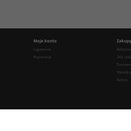
Moje konto
Zakup
Logowanie
Reklamac
Rejestracja
Złóż rek
Dostawa
Metody p
Rabaty
Radpak.eu @ 2023 Wszelkie prawa zastrzeżone