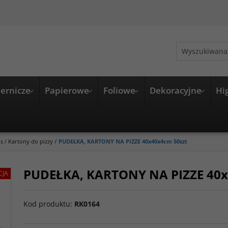
ernicze
Papierowe
Foliowe
Dekoracyjne
Hi
s
/
Kartony do pizzy
/
PUDEŁKA, KARTONY NA PIZZE 40x40x4cm 50szt
PUDEŁKA, KARTONY NA PIZZE 40x
CJA
Kod produktu
:
RK0164
>