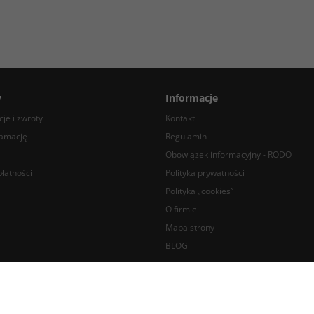
y
Informacje
je i zwroty
Kontakt
lamację
Regulamin
Obowiązek informacyjny - RODO
łatności
Polityka prywatności
Polityka „cookies”
O firmie
Mapa strony
BLOG