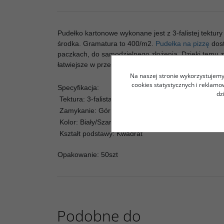
Pudełko kartonowe wykonane jest z 3-falistej tektury 
środka. Gramatura to 400/m2.
Pudełka na pizzę
dost
paczkach, do samodzielnego złożenia. Dzięki temu z
łatwiejsze w przechowywaniu.
Na naszej stronie wykorzystujemy 
cookies statystycznych i reklam
Specyfikacja:
dz
Tektura: 3-falista, 400g/m2
Zamykanie: Górna przykrywka wchodzi w środek p
Kolor: Biały/Szary
Kształt podstawy: Kwadrat
Opakowanie: 50szt
Podobne do