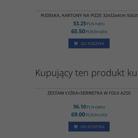
RK01
PUDEŁKA, KARTONY NA PIZZE 32x32x4cm 50szt
53.25
PLN
netto
65.50
PLN
brutto
DO KOSZYKA
Kupujący ten produkt kup
ZS023
ZESTAW ŁYŻKA+SERWETKA W FOLII A250
56.10
PLN
netto
69.00
PLN
brutto
DO KOSZYKA