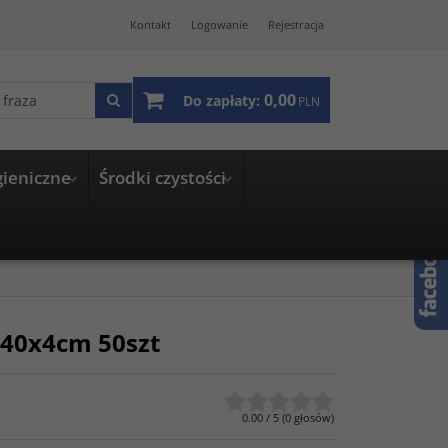
Kontakt
Logowanie
Rejestracja
0,00
Do zapłaty:
PLN
gieniczne
Środki czystości
40x4cm 50szt
0.00
/
5
(
0
głosów)