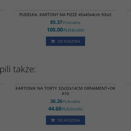
56
RK0167
PUDEŁKA, KARTONY NA PIZZE 45x45x4cm 50szt
85.37
PLN
netto
105.00
PLN
brutto
DO KOSZYKA
ili także:
53
HA15605
KARTONIK NA TORTY 32x32x14CM ORNAMENT+OK
A10
36.26
PLN
netto
44.60
PLN
brutto
DO KOSZYKA