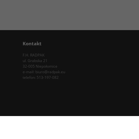
Kontakt
F.H. RADPAK
ul. Grabska 21
32-005 Niepołomice
e-mail:
biuro@radpak.eu
telefon:
513-197-082
InfoSerwis
-
InternetoweSklepy.org