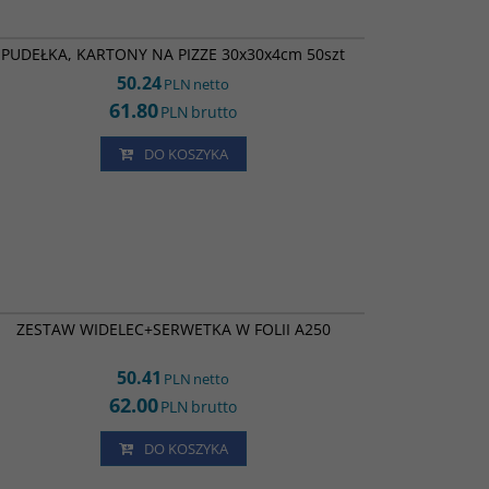
RK0161
PUDEŁKA, KARTONY NA PIZZE 30x30x4cm 50szt
50.24
PLN
netto
61.80
PLN
brutto
DO KOSZYKA
ZS02131
ZESTAW WIDELEC+SERWETKA W FOLII A250
50.41
PLN
netto
62.00
PLN
brutto
DO KOSZYKA