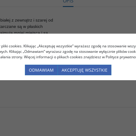
OPIS
białej z zewnątrz i szarej od
arczane są w płaskich
ajmują mniej miejsca i są
pliki cookies. Klikając „Akceptuję wszystkie” wyrażasz zgodę na stosowanie wszy
owych. Klikając „Odmawiam” wyrażasz zgodę na stosowanie wyłącznie plików coo
iałania strony. Więcej informacji o plikach cookies znajdziesz w Polityce prywatnoś
udełka
ODMAWIAM
AKCEPTUJĘ WSZYSTKIE