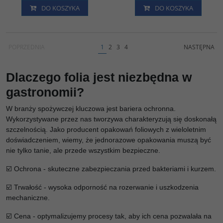
DO KOSZYKA
DO KOSZYKA
POPRZEDNIA
1
2
3
4
NASTĘPNA
Dlaczego folia jest niezbędna w
gastronomii?
W branży spożywczej kluczowa jest bariera ochronna.
Wykorzystywane przez nas tworzywa charakteryzują się doskonałą
szczelnością. Jako producent opakowań foliowych z wieloletnim
doświadczeniem, wiemy, że jednorazowe opakowania muszą być
nie tylko tanie, ale przede wszystkim bezpieczne.
☑️ Ochrona - skuteczne zabezpieczania przed bakteriami i kurzem.
☑️ Trwałość - wysoka odporność na rozerwanie i uszkodzenia
mechaniczne.
☑️ Cena - optymalizujemy procesy tak, aby ich cena pozwalała na