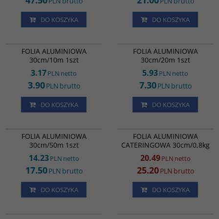
47.50
21.00
PLN
brutto
PLN
brutto
DO KOSZYKA
DO KOSZYKA
ML15612
ML15629
FOLIA ALUMINIOWA
FOLIA ALUMINIOWA
30cm/10m 1szt
30cm/20m 1szt
3.17
5.93
PLN
netto
PLN
netto
3.90
7.30
PLN
brutto
PLN
brutto
DO KOSZYKA
DO KOSZYKA
ML15636
FA02506
PROMOCJA
FOLIA ALUMINIOWA
FOLIA ALUMINIOWA
30cm/50m 1szt
CATERINGOWA 30cm/0,8kg
14.23
20.49
PLN
netto
PLN
netto
17.50
25.20
PLN
brutto
PLN
brutto
DO KOSZYKA
DO KOSZYKA
FA00152
KM17296