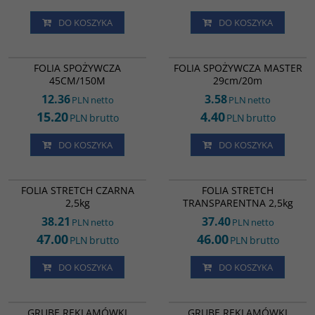
DO KOSZYKA
DO KOSZYKA
KM15711
FS19608
FOLIA SPOŻYWCZA 45CM/150M
FOLIA SPOŻYWCZA
FOLIA SPOŻYWCZA MASTER
45CM/150M
29cm/20m
12.36
3.58
PLN
netto
PLN
netto
15.20
4.40
PLN
brutto
PLN
brutto
DO KOSZYKA
DO KOSZYKA
WI16886
WI16879
FOLIA STRETCH CZARNA
FOLIA STRETCH
2,5kg
TRANSPARENTNA 2,5kg
38.21
37.40
PLN
netto
PLN
netto
47.00
46.00
PLN
brutto
PLN
brutto
DO KOSZYKA
DO KOSZYKA
LD02292
RL02339
GRUBE REKLAMÓWKI ZRYWKI LDPE
GRUBE REKLAMÓWKI
GRUBE REKLAMÓWKI