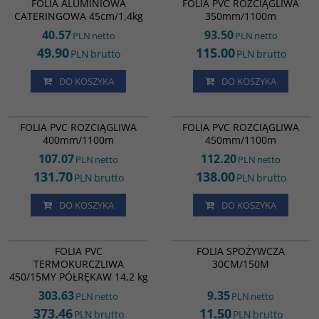
FOLIA ALUMINIOWA
FOLIA PVC ROZCIĄGLIWA
CATERINGOWA 45cm/1,4kg
350mm/1100m
40.57
93.50
PLN
netto
PLN
netto
49.90
115.00
PLN
brutto
PLN
brutto
DO KOSZYKA
DO KOSZYKA
FL82078
KM82092
FOLIA PVC ROZCIĄGLIWA
FOLIA PVC ROZCIĄGLIWA
400mm/1100m
450mm/1100m
107.07
112.20
PLN
netto
PLN
netto
131.70
138.00
PLN
brutto
PLN
brutto
DO KOSZYKA
DO KOSZYKA
FT06450
FS15728
FOLIA SPOŻYWCZA 30CM/150M
BESTSELLER
FOLIA PVC
FOLIA SPOŻYWCZA
TERMOKURCZLIWA
30CM/150M
450/15MY PÓŁRĘKAW 14,2 kg
303.63
9.35
PLN
netto
PLN
netto
373.46
11.50
PLN
brutto
PLN
brutto