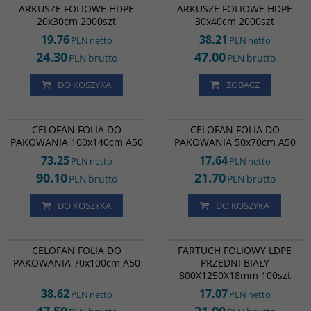
ARKUSZE FOLIOWE HDPE 30x40cm
ARKUSZE FOLIOWE HDPE
ARKUSZE FOLIOWE HDPE
A2000
20x30cm 2000szt
30x40cm 2000szt
19.76
38.21
PLN
netto
PLN
netto
24.30
47.00
PLN
brutto
PLN
brutto
DO KOSZYKA
ZOBACZ
CF32052
CF43441
CELOFAN FOLIA DO PAKOWANIA
CELOFAN FOLIA DO PAKOWANIA
CELOFAN FOLIA DO
CELOFAN FOLIA DO
100x140cm A50
50x70cm A50
PAKOWANIA 100x140cm A50
PAKOWANIA 50x70cm A50
73.25
17.64
PLN
netto
PLN
netto
90.10
21.70
PLN
brutto
PLN
brutto
DO KOSZYKA
DO KOSZYKA
CE01707
TL35569
CELOFAN FOLIA DO
FARTUCH FOLIOWY LDPE
PAKOWANIA 70x100cm A50
PRZEDNI BIAŁY
800X1250X18mm 100szt
38.62
17.07
PLN
netto
PLN
netto