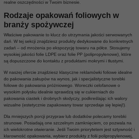
realne oszczędności w Twoim biznesie.
Rodzaje opakowań foliowych w
branży spożywczej
Właściwe pakowanie to klucz do utrzymania jakości serwowanych
dań. W tej sekcji znajdziesz produkty dedykowane do konkretnych
zadań – od mrożenia po ekspozycję towaru na półce. Stosujemy
wysokiej jakości folie LDPE oraz folie PP (polipropylenowe), które
są dopuszczone do kontaktu z produktami mokrymi i tłustymi.
W naszej ofercie znajdziesz klasyczne reklamówki foliowe idealne
do pakowania zakupów na wynos, jak i specjalistyczne torebki
foliowe do pakowania próżniowego. Woreczki celofanowe o
wysokim połysku idealnie sprawdzą się w cukierniach do
pakowania ciastek i drobnych słodyczy, podkreślając ich walory
wizualne (estetycznie zapakowany towar sprzedaje się lepiej!).
Dla mniejszych porcji przypraw lub dodatków polecamy torebki
strunowe. Posiadają one szczelnym zamknięciem, co pozwala na
ich wielokrotne otwieranie. Jeśli Twoim priorytetem jest sztywność i
klarowność opakowania, wybierz produkty z folii polipropylenowej,