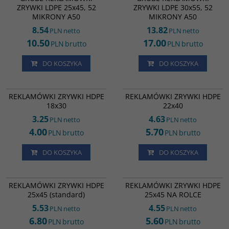
30x55, 52 MIKRONY A50 BIAŁE
ZRYWKI LDPE 25x45, 52
ZRYWKI LDPE 30x55, 52
waga a50 1,05 KG
MIKRONY A50
MIKRONY A50
8.54
13.82
PLN
netto
PLN
netto
10.50
17.00
PLN
brutto
PLN
brutto
DO KOSZYKA
DO KOSZYKA
FT15643
FT15650
REKLAMÓWKI ZRYWKI HDPE 18x33
REKLAMÓWKI ZRYWKI HDPE 22x40
REKLAMÓWKI ZRYWKI HDPE
REKLAMÓWKI ZRYWKI HDPE
18x30
22x40
3.25
4.63
PLN
netto
PLN
netto
4.00
5.70
PLN
brutto
PLN
brutto
DO KOSZYKA
DO KOSZYKA
FT01566
CC15704
BESTSELLER
BESTSELLER
REKLAMÓWKI ZRYWKI HDPE
REKLAMÓWKI ZRYWKI HDPE
25x45 (standard)
25x45 NA ROLCE
5.53
4.55
PLN
netto
PLN
netto
6.80
5.60
PLN
brutto
PLN
brutto