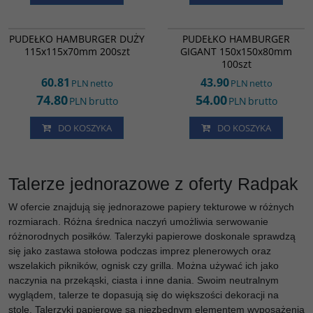
HB42201
HB18453
PUDEŁKO HAMBURGER DUŻY
PUDEŁKO HAMBURGER
115x115x70mm 200szt
GIGANT 150x150x80mm
100szt
60.81
43.90
PLN
netto
PLN
netto
74.80
54.00
PLN
brutto
PLN
brutto
DO KOSZYKA
DO KOSZYKA
Talerze jednorazowe z oferty Radpak
W ofercie znajdują się jednorazowe papiery tekturowe w różnych
rozmiarach. Różna średnica naczyń umożliwia serwowanie
różnorodnych posiłków. Talerzyki papierowe doskonale sprawdzą
się jako zastawa stołowa podczas imprez plenerowych oraz
wszelakich pikników, ognisk czy grilla. Można używać ich jako
naczynia na przekąski, ciasta i inne dania. Swoim neutralnym
wyglądem, talerze te dopasują się do większości dekoracji na
stole. Talerzyki papierowe są niezbędnym elementem wyposażenia