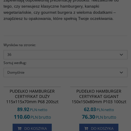
zapewniają odpowiednią prezentację produktu. Niezależnie od
tego, czy serwujesz klasyczne hamburgery, kanapki
wegetariańskie, czy gourmet burgera z wieloma dodatkami –
znajdziesz tu opakowania, które spełnią Twoje oczekiwania.
Wyników na stronie
:
Sortuj według
:
HA41969
HB18996
PUDEŁKO HAMBURGER
PUDEŁKO HAMBURGER
CERTYFIKAT DUŻY
CERTYFIKAT GIGANT
115x115x70mm P68 200szt
150x150x80mm P103 100szt
89.92
62.03
PLN
netto
PLN
netto
110.60
76.30
PLN
brutto
PLN
brutto
DO KOSZYKA
DO KOSZYKA