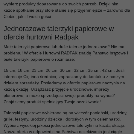
wybierz produkty dopasowane do swoich potrzeb. Dzięki nim
każde spotkanie przy stole stanie się przyjemniejsze – zarówno dla
Ciebie, jak i Twoich gości.
Jednorazowe talerzyki papierowe w
ofercie hurtowni Radpak
Małe talerzyki papierowe lub duże talerze jednorazowe? Nie ma
problemu! W ofercie Hurtowni RADPAK znajdą Państwo brązowe i
białe talerzyki papierowe o rozmiarze:
15 cm, 18 cm, 23 cm, 26 cm, 30 cm, 32 cm, 35 cm, 42 cm. Jeśli
interesuje Cię inna średnica, zapraszamy do kontaktu z naszym
działem sprzedaży. Posiadamy w ofercie papierowe naczynia na
każdą okazję. Urządzasz przyjęcie urodzinowe, imprezy
plenerowe, a może sprzedajesz swoje produkty na wynos?
Znajdziemy produkt spełniający Twoje oczekiwania!
Talerzyki papierowe wybierane są na wieczór panieński, urodziny,
grille, festyny, urodziny dziecka i dorosłych w tym osiemnastki.
Wybierz wysokiej jakości jednorazowe talerzyki na każdą okazję.
Nasza oferta w odpowiedzi na Państwa oczekiwania jest ciągle