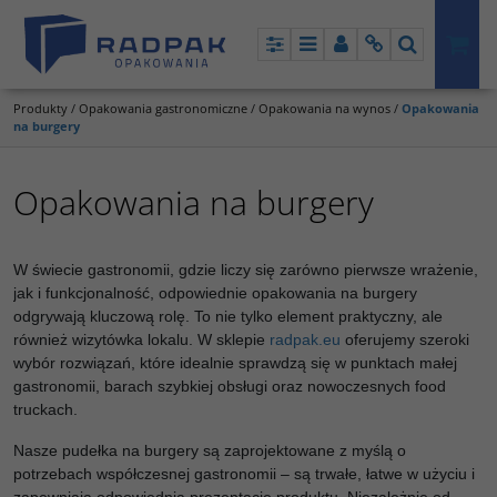
Panel
Menu
Panel
Info
Szukaj
Produkty
/
Opakowania gastronomiczne
/
Opakowania na wynos
/
Opakowania
na burgery
Opakowania na burgery
W świecie gastronomii, gdzie liczy się zarówno pierwsze wrażenie,
jak i funkcjonalność, odpowiednie opakowania na burgery
odgrywają kluczową rolę. To nie tylko element praktyczny, ale
również wizytówka lokalu. W sklepie
radpak.eu
oferujemy szeroki
wybór rozwiązań, które idealnie sprawdzą się w punktach małej
gastronomii, barach szybkiej obsługi oraz nowoczesnych food
truckach.
Nasze pudełka na burgery są zaprojektowane z myślą o
potrzebach współczesnej gastronomii – są trwałe, łatwe w użyciu i