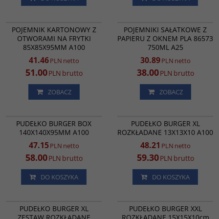
RK9626
1358
POJEMNIKI SAŁATKOWE Z PAPIERU
PROMOCJA
PROMOCJA
POJEMNIK KARTONOWY Z
POJEMNIKI SAŁATKOWE Z
Z OKNEM PLA 86573 750ML A25
OTWORAMI NA FRYTKI
PAPIERU Z OKNEM PLA 86573
85X85X95MM A100
750ML A25
41.46
30.89
PLN
netto
PLN
netto
51.00
38.00
PLN
brutto
PLN
brutto
ZOBACZ
ZOBACZ
RK3151
RK3792
PUDEŁKO BURGER 140X140X95MM
PROMOCJA
PROMOCJA
PUDEŁKO BURGER BOX
PUDEŁKO BURGER XL
BEZ DRUKU A100
140X140X95MM A100
ROZKŁADANE 13X13X10 A100
47.15
48.21
PLN
netto
PLN
netto
58.00
59.30
PLN
brutto
PLN
brutto
DO KOSZYKA
DO KOSZYKA
RK49111
RK3440
PROMOCJA
PROMOCJA
PUDEŁKO BURGER XL
PUDEŁKO BURGER XXL
ZESTAW ROZKŁADANE
ROZKŁADANE 15X15X10cm