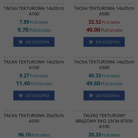
TACKA TEKTUROWA 14x20cm A500
PROMOCJA
TACKA TEKTUROWA 14x20cm
TACKA TEKTUROWA 14x20cm
A100
A500
7.89
32.52
PLN
netto
PLN
netto
9.70
40.00
PLN
brutto
PLN
brutto
DO KOSZYKA
DO KOSZYKA
TP35245
RK0261
TACKA TEKTUROWA 14x25cm A500
TACKA TEKTUROWA 14x25cm
TACKA TEKTUROWA 14x25cm
A100
A500
9.27
40.33
PLN
netto
PLN
netto
11.40
49.60
PLN
brutto
PLN
brutto
DO KOSZYKA
DO KOSZYKA
RK6213
TT08775
TACKA TEKTUROWA 20x25cm A500
TALERZ TEKTUROWY BRĄZOWY
TACKA TEKTUROWA 20x25cm
TALERZ TEKTUROWY
EKO 23CM 87939 A100
A500
BRĄZOWY EKO 23CM 87939
A100
96.10
20.33
PLN
netto
PLN
netto