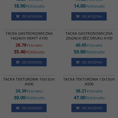
18.90
14.00
PLN
brutto
PLN
brutto
DO KOSZYKA
DO KOSZYKA
TG91040
1100
TACKA GASTRONOMICZNA
TACKA GASTRONOMICZNA
PROMOCJA
TACKA GASTRONOMICZNA
TACKA GASTRONOMICZNA
14x24cm BEZ DRUKU A100
20x24cm BEZ DRUKU A100
14x24cm KRAFT A100
20x24cm BEZ DRUKU A100
28.78
40.65
PLN
netto
PLN
netto
35.40
50.00
PLN
brutto
PLN
brutto
DO KOSZYKA
DO KOSZYKA
1151
SK16220
TACKA TEKTUROWA 10x13cm A500
TACKA TEKTUROWA 13x13cm A500
TACKA TEKTUROWA 10x13cm
TACKA TEKTUROWA 13x13cm
A500
A500
24.39
38.21
PLN
netto
PLN
netto
30.00
47.00
PLN
brutto
PLN
brutto
DO KOSZYKA
DO KOSZYKA
TP35238
RK4272