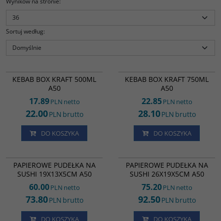
Wyników na stronie
:
Sortuj według
:
KB04685
KB09154
KEBAB BOX BRĄZOWY 500ML A50
KEBAB BOX KRAFT 500ML
KEBAB BOX KRAFT 750ML
A50
A50
17.89
22.85
PLN
netto
PLN
netto
22.00
28.10
PLN
brutto
PLN
brutto
DO KOSZYKA
DO KOSZYKA
SU20289
SU20296
PAPIEROWE PUDEŁKA NA
PAPIEROWE PUDEŁKA NA
SUSHI 19X13X5CM A50
SUSHI 26X19X5CM A50
60.00
75.20
PLN
netto
PLN
netto
73.80
92.50
PLN
brutto
PLN
brutto
DO KOSZYKA
DO KOSZYKA