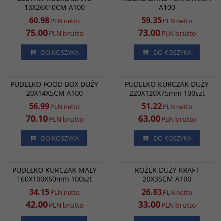
13X26X10CM A100
A100
60.98
59.35
PLN
netto
PLN
netto
75.00
73.00
PLN
brutto
PLN
brutto
DO KOSZYKA
DO KOSZYKA
FB17692
RK9887
PROMOCJA
PROMOCJA
PUDEŁKO FOOD BOX DUŻY
PUDEŁKO KURCZAK DUŻY
20X14X5CM A100
220X120X75mm 100szt
56.99
51.22
PLN
netto
PLN
netto
70.10
63.00
PLN
brutto
PLN
brutto
DO KOSZYKA
DO KOSZYKA
RK7952
RK4328
ROŻEK KEBAB DUŻY A100
PROMOCJA
PROMOCJA
PUDEŁKO KURCZAK MAŁY
ROŻEK DUŻY KRAFT
160X100X60mm 100szt
20X35CM A100
34.15
26.83
PLN
netto
PLN
netto
42.00
33.00
PLN
brutto
PLN
brutto