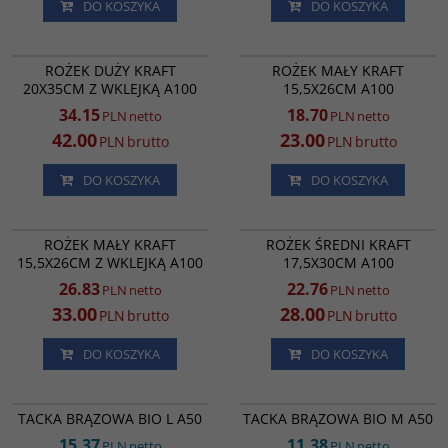
DO KOSZYKA
DO KOSZYKA
RD90219
RK0220
ROŻEK KEBAB DUŻY Z WKLEJKĄ NA
ROŻEK KEBAB MAŁY A100
PROMOCJA
PROMOCJA
ROŻEK DUŻY KRAFT
ROŻEK MAŁY KRAFT
SOS A100
20X35CM Z WKLEJKĄ A100
15,5X26CM A100
34.15
18.70
PLN
netto
PLN
netto
42.00
23.00
PLN
brutto
PLN
brutto
DO KOSZYKA
DO KOSZYKA
RK8850
RK8522
ROŻEK KEBAB MAŁY Z WKLEJKĄ NA
ROŻEK KEBAB ŚREDNI A100
PROMOCJA
PROMOCJA
ROŻEK MAŁY KRAFT
ROŻEK ŚREDNI KRAFT
SOS A100
15,5X26CM Z WKLEJKĄ A100
17,5X30CM A100
26.83
22.76
PLN
netto
PLN
netto
33.00
28.00
PLN
brutto
PLN
brutto
DO KOSZYKA
DO KOSZYKA
TB02810
TB02803
TACKA BRĄZOWA BIO M A50
TACKA BRĄZOWA BIO L A50
TACKA BRĄZOWA BIO M A50
15.37
11.38
PLN
netto
PLN
netto