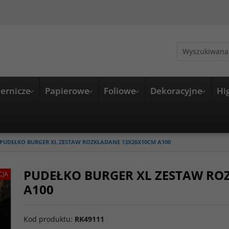
ernicze
Papierowe
Foliowe
Dekoracyjne
Hi
PUDEŁKO BURGER XL ZESTAW ROZKŁADANE 13X26X10CM A100
PUDEŁKO BURGER XL ZESTAW RO
CJA
A100
Kod produktu
:
RK49111