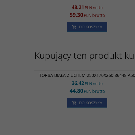
48.21
PLN
netto
59.30
PLN
brutto
DO KOSZYKA
Kupujący ten produkt kup
PR172
TORBA BIAŁA Z UCHEM 250X170X260 86448 A5
36.42
PLN
netto
44.80
PLN
brutto
DO KOSZYKA