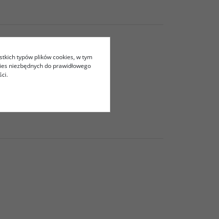
stkich typów plików cookies, w tym
kies niezbędnych do prawidłowego
ci.