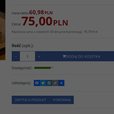
>
60,98
PLN
Cena netto
:
75,00
PLN
Cena
:
Najniższa cena z ostatnich 30 dni przed promocją:
76,70
PLN
Ilość
(opk.)
:
−
+
DODAJ DO KOSZYKA
Dostępność
:
Udostępnij
:
F
T
W
C
P
a
w
y
o
o
c
i
k
p
d
e
t
o
y
z
b
t
p
L
i
ZAPYTAJ O PRODUKT
PORÓWNAJ
o
e
i
e
o
r
n
l
k
k
s