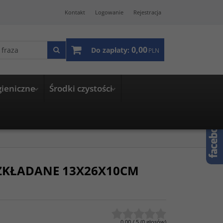
Kontakt
Logowanie
Rejestracja
0,00
Do zapłaty:
PLN
gieniczne
Środki czystości
ZKŁADANE 13X26X10CM
0.00
/
5
(
0
głosów)