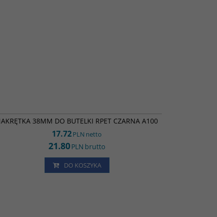
NB25048
AKRĘTKA 38MM DO BUTELKI RPET CZARNA A100
17.72
PLN
netto
21.80
PLN
brutto
DO KOSZYKA