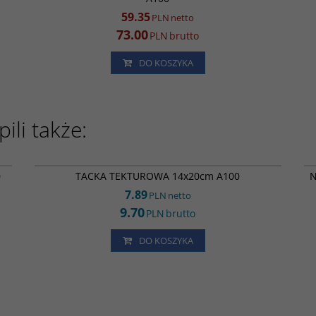
59.35
PLN
netto
73.00
PLN
brutto
DO KOSZYKA
ili także:
34
TP35238
0
TACKA TEKTUROWA 14x20cm A100
N
7.89
PLN
netto
9.70
PLN
brutto
DO KOSZYKA