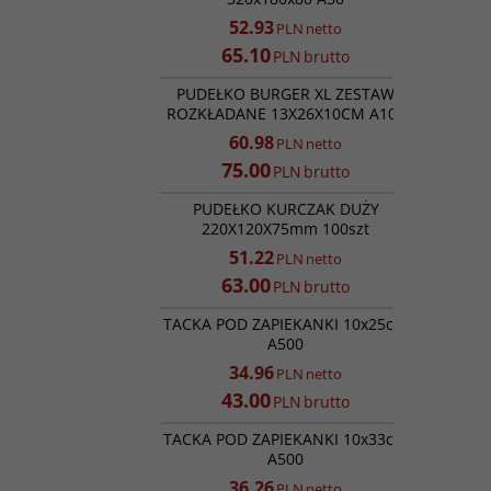
52.93
PLN
netto
65.10
PLN
brutto
RK49111
PROMOCJA
PUDEŁKO BURGER XL ZESTAW
ROZKŁADANE 13X26X10CM A100
60.98
PLN
netto
75.00
PLN
brutto
RK9887
PROMOCJA
PUDEŁKO KURCZAK DUŻY
220X120X75mm 100szt
51.22
PLN
netto
63.00
PLN
brutto
RK4095
PROMOCJA
TACKA POD ZAPIEKANKI 10x25cm
A500
34.96
PLN
netto
43.00
PLN
brutto
RK9646
PROMOCJA
TACKA POD ZAPIEKANKI 10x33cm
A500
36.26
PLN
netto