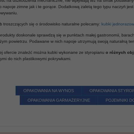
ość na uszkodzenia mechaniczne, nie wpływają też na smak podawan
 napoje zimne jak i te gorące. Dodatkową zaletą tego typu naczyń jest t
owywaniu.
b troszczących się o środowisko naturalne polecamy:
kubki jednorazo
rodukty doskonale sprawdzą się w punktach małej gastronomii, barac
żym powietrzu. Podawane w nich napoje utrzymują swoją naturalną tem
j ofercie znaleźć można
kubki wykonane ze styropianu
o różnych ob
ymi do nich plastikowymi pokrywkami.
OPAKOWANIA NA WYNOS
OPAKOWANIA STYRO
OPAKOWANIA GARMAŻERYJNE
POJEMNIKI 