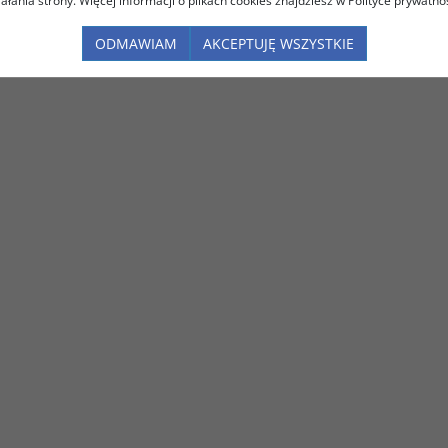
iałania strony. Więcej informacji o plikach cookies znajdziesz w Polityce prywatnoś
ODMAWIAM
AKCEPTUJĘ WSZYSTKIE