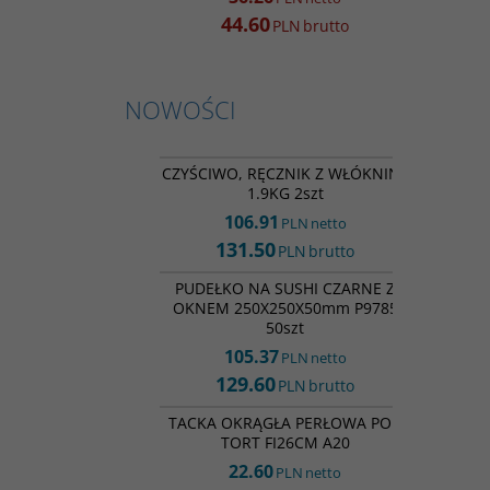
44.60
PLN
brutto
NOWOŚCI
CW34774
NOWOŚĆ
CZYŚCIWO, RĘCZNIK Z WŁÓKNINY
1.9KG 2szt
106.91
PLN
netto
131.50
PLN
brutto
PS36976
NOWOŚĆ
PUDEŁKO NA SUSHI CZARNE Z
OKNEM 250X250X50mm P9785
50szt
105.37
PLN
netto
129.60
PLN
brutto
TP35368
NOWOŚĆ
TACKA OKRĄGŁA PERŁOWA POD
TORT FI26CM A20
22.60
PLN
netto