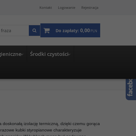
Kontakt
Logowanie
Rejestracja
0,00
Do zapłaty:
PLN
gieniczne
Środki czystości
a doskonałą izolację termiczną, dzięki czemu gorąca
orazowe kubki styropianowe charakteryzuje