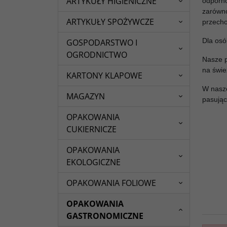
ARTYKUŁY HIGIENICZNE
odporn
zarówno
ARTYKUŁY SPOŻYWCZE
przech
Dla osó
GOSPODARSTWO I
OGRODNICTWO
Nasze p
na świe
KARTONY KLAPOWE
W nasze
MAGAZYN
pasując
OPAKOWANIA
CUKIERNICZE
OPAKOWANIA
EKOLOGICZNE
OPAKOWANIA FOLIOWE
OPAKOWANIA
GASTRONOMICZNE