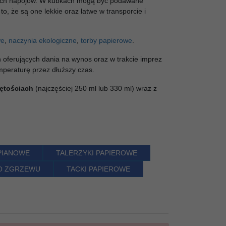
ych napojów. W kubkach mogą być podawane
o, że są one lekkie oraz łatwe w transporcie i
we
,
naczynia ekologiczne
,
torby papierowe
.
h
oferujących dania na wynos
oraz w trakcie imprez
peraturę przez dłuższy czas.
jętościach
(najczęściej 250 ml lub 330 ml) wraz z
PIANOWE
TALERZYKI PAPIEROWE
DO ZGRZEWU
TACKI PAPIEROWE