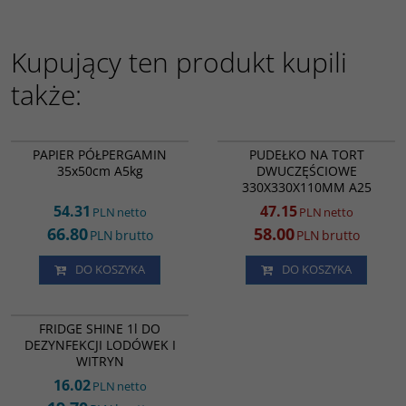
Kupujący ten produkt kupili
także:
MK16435
RK1742
PROMOCJA
PAPIER PÓŁPERGAMIN
PUDEŁKO NA TORT
35x50cm A5kg
DWUCZĘŚCIOWE
330X330X110MM A25
54.31
47.15
PLN
netto
PLN
netto
66.80
58.00
PLN
brutto
PLN
brutto
DO KOSZYKA
DO KOSZYKA
ES67830
FRIDGE SHINE 1l DO
DEZYNFEKCJI LODÓWEK I
WITRYN
16.02
PLN
netto