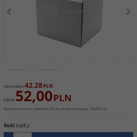
<
>
42,28
PLN
Cena netto
:
52,00
PLN
Cena
:
Najniższa cena z ostatnich 30 dni przed promocją:
58,00
PLN
Ilość
(opk.)
: