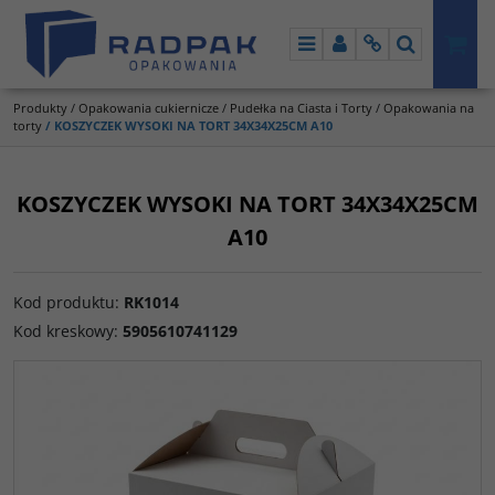
Menu
Panel
Info
Szukaj
Produkty
/
Opakowania cukiernicze
/
Pudełka na Ciasta i Torty
/
Opakowania na
torty
/
KOSZYCZEK WYSOKI NA TORT 34X34X25CM A10
KOSZYCZEK WYSOKI NA TORT 34X34X25CM
A10
Kod produktu
:
RK1014
Kod kreskowy
:
5905610741129