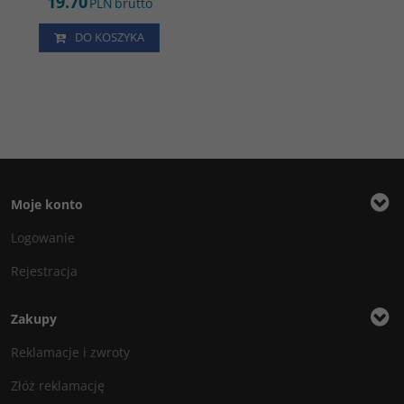
19.70
PLN
brutto
DO KOSZYKA
Moje konto
Logowanie
Rejestracja
Zakupy
Reklamacje i zwroty
Złóż reklamację