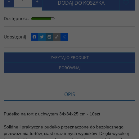
−
+
DODAJ DO KOSZYKA
Dostępność
:
Udostępnij
:
F
T
W
C
P
a
w
y
o
o
c
i
k
p
d
e
t
o
y
z
b
t
p
L
i
ZAPYTAJ O PRODUKT
o
e
i
e
o
r
n
l
PORÓWNAJ
k
k
s
i
ę
OPIS
Pudełko na tort z uchwytem 34x34x25 cm - 10szt
Solidne i praktyczne pudełko przeznaczone do bezpiecznego
przewożenia tortów, ciast oraz innych wypieków. Dzięki wysokiej