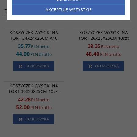
Podobne do
AKCEPTUJĘ WSZYSTKIE
RK1914
RK1012
PROMOCJA
KOSZYCZEK WYSOKI NA
KOSZYCZEK WYSOKI NA
TORT 24X24X25CM A10
TORT 26X26X25CM 10szt
35.77
39.35
PLN
netto
PLN
netto
44.00
48.40
PLN
brutto
PLN
brutto
DO KOSZYKA
DO KOSZYKA
RK1013
PROMOCJA
KOSZYCZEK WYSOKI NA
TORT 30X30X25CM 10szt
42.28
PLN
netto
52.00
PLN
brutto
DO KOSZYKA