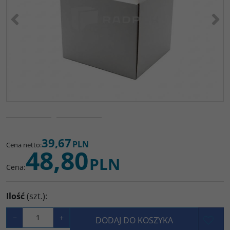
<
>
39,67
PLN
Cena netto
:
48,80
PLN
Cena
:
Ilość
(szt.)
:
−
+
DODAJ DO KOSZYKA