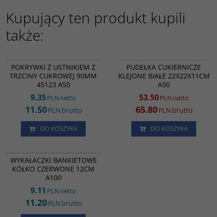
Kupujący ten produkt kupili
także:
TC13922
RK2567
PROMOCJA
POKRYWKI Z USTNIKIEM Z
PUDEŁKA CUKIERNICZE
TRZCINY CUKROWEJ 90MM
KLEJONE BIAŁE 22X22X11CM
45123 A50
A50
9.35
53.50
PLN
netto
PLN
netto
11.50
65.80
PLN
brutto
PLN
brutto
DO KOSZYKA
DO KOSZYKA
WB31797
WYKAŁACZKI BANKIETOWE
KÓŁKO CZERWONE 12CM
A100
9.11
PLN
netto
11.20
PLN
brutto