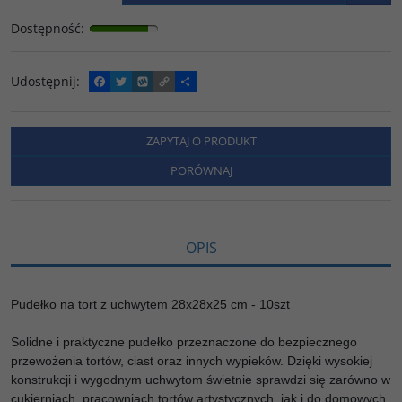
Dostępność
:
Udostępnij
:
F
T
W
C
P
a
w
y
o
o
c
i
k
p
d
e
t
o
y
z
b
t
p
L
i
ZAPYTAJ O PRODUKT
o
e
i
e
o
r
n
l
PORÓWNAJ
k
k
s
i
ę
OPIS
Pudełko na tort z uchwytem 28x28x25 cm - 10szt
Solidne i praktyczne pudełko przeznaczone do bezpiecznego
przewożenia tortów, ciast oraz innych wypieków. Dzięki wysokiej
konstrukcji i wygodnym uchwytom świetnie sprawdzi się zarówno w
cukierniach, pracowniach tortów artystycznych, jak i do domowych