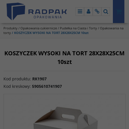
Menu
Panel
Info
Szukaj
Produkty
/
Opakowania cukiernicze
/
Pudełka na Ciasta i Torty
/
Opakowania na
torty
/
KOSZYCZEK WYSOKI NA TORT 28X28X25CM 10szt
KOSZYCZEK WYSOKI NA TORT 28X28X25CM
10szt
Kod produktu
:
RK1907
Kod kreskowy
:
5905610741907