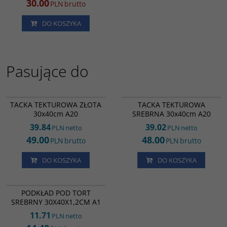
30.00
PLN
brutto
DO KOSZYKA
Pasujące do
LK23594
LK59414
TACKA TEKTUROWA ZŁOTA
TACKA TEKTUROWA
30x40cm A20
SREBRNA 30x40cm A20
39.84
39.02
PLN
netto
PLN
netto
49.00
48.00
PLN
brutto
PLN
brutto
DO KOSZYKA
DO KOSZYKA
PS90444
PODKŁAD POD TORT
SREBRNY 30X40X1,2CM A1
11.71
PLN
netto