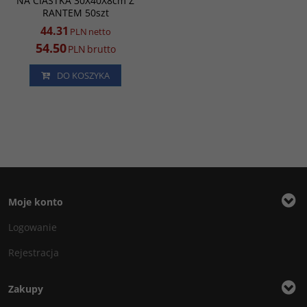
NA CIASTKA 30X40X8cm Z
RANTEM 50szt
44.31
PLN
netto
54.50
PLN
brutto
DO KOSZYKA
Moje konto
Logowanie
Rejestracja
Zakupy