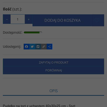
Ilość
(szt.)
:
−
+
DODAJ DO KOSZYKA
Dostępność
:
Udostępnij
:
F
T
W
C
P
a
w
y
o
o
c
i
k
p
d
e
t
o
y
z
b
t
p
L
i
ZAPYTAJ O PRODUKT
o
e
i
e
o
r
n
l
PORÓWNAJ
k
k
s
i
ę
OPIS
Pudełko na tort z uchwytem 40x30x25 cm - 5szt