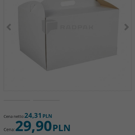
<
>
24,31
PLN
Cena netto
:
29,90
PLN
Cena
: