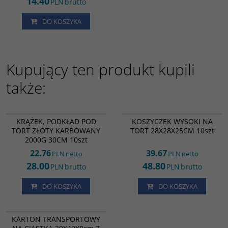
14.40
PLN
brutto
DO KOSZYKA
Kupujący ten produkt kupili
także:
AC15841
RK1907
KRĄŻEK, PODKŁAD POD
KOSZYCZEK WYSOKI NA
TORT ZŁOTY KARBOWANY
TORT 28X28X25CM 10szt
2000G 30CM 10szt
22.76
39.67
PLN
netto
PLN
netto
28.00
48.80
PLN
brutto
PLN
brutto
DO KOSZYKA
DO KOSZYKA
RK8513
PROMOCJA
KARTON TRANSPORTOWY