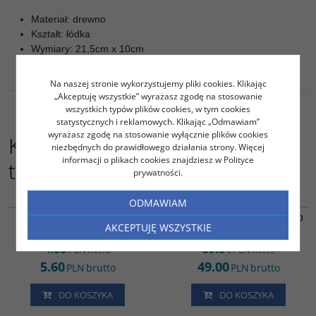
Materiał: drewno
Kształt: łódka
Wymiary: 21,5cm x 10cm
Na naszej stronie wykorzystujemy pliki cookies. Klikając
„Akceptuję wszystkie” wyrażasz zgodę na stosowanie
wszystkich typów plików cookies, w tym cookies
statystycznych i reklamowych. Klikając „Odmawiam”
wyrażasz zgodę na stosowanie wyłącznie plików cookies
Kupujący ten produkt kupili
niezbędnych do prawidłowego działania strony. Więcej
informacji o plikach cookies znajdziesz w Polityce
także:
prywatności.
FF10389
JB05680
ODMAWIAM
FINGERFOOD 84407
PAPIER TOALETOWY JUMBO
AKCEPTUJĘ WSZYSTKIE
PATYCZKI 9CM GOLF A200
BIAŁY S 2W A12
4.55
39.84
PLN
netto
PLN
netto
5.60
49.00
PLN
brutto
PLN
brutto
DO KOSZYKA
DO KOSZYKA