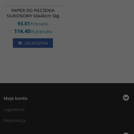
ES94133
PAPIER DO PIECZENIA
SILIKONOWY 60x40cm 5kg
93.01
PLN
netto
114.40
PLN
brutto
DO KOSZYKA
Moje konto
Logowanie
Rejestracja