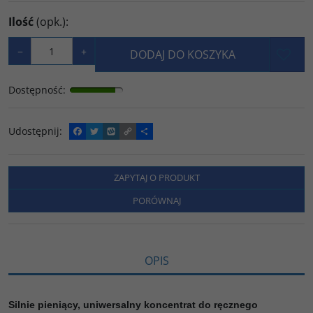
Ilość
(opk.)
:
−
+
DODAJ DO KOSZYKA
Dostępność
:
Udostępnij
:
F
T
W
C
P
a
w
y
o
o
c
i
k
p
d
e
t
o
y
z
b
t
p
L
i
ZAPYTAJ O PRODUKT
o
e
i
e
o
r
n
l
PORÓWNAJ
k
k
s
i
ę
OPIS
Silnie pieniący, uniwersalny koncentrat do ręcznego