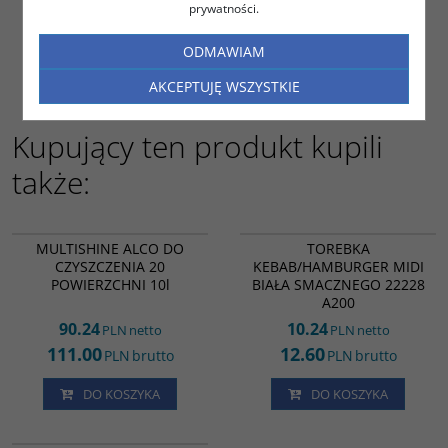
19.60
prywatności.
86.40
PLN
brutto
PLN
brutto
ODMAWIAM
DO KOSZYKA
DO KOSZYKA
AKCEPTUJĘ WSZYSTKIE
Kupujący ten produkt kupili
także:
1323
KK19344
MULTISHINE ALCO DO
TOREBKA
CZYSZCZENIA 20
KEBAB/HAMBURGER MIDI
POWIERZCHNI 10l
BIAŁA SMACZNEGO 22228
A200
90.24
10.24
PLN
netto
PLN
netto
111.00
12.60
PLN
brutto
PLN
brutto
DO KOSZYKA
DO KOSZYKA
FT15698