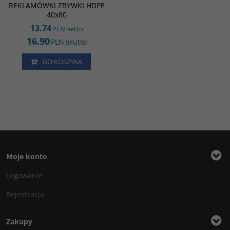
REKLAMÓWKI ZRYWKI HDPE
40x80
13.74
PLN
netto
16.90
PLN
brutto
DO KOSZYKA
Moje konto
Logowanie
Rejestracja
Zakupy