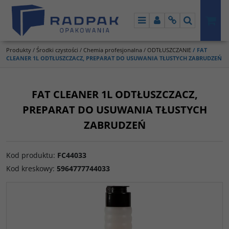
Menu
Panel
Info
Szukaj
Produkty
/
Środki czystości
/
Chemia profesjonalna
/
ODTŁUSZCZANIE
/
FAT
CLEANER 1L ODTŁUSZCZACZ, PREPARAT DO USUWANIA TŁUSTYCH ZABRUDZEŃ
FAT CLEANER 1L ODTŁUSZCZACZ,
PREPARAT DO USUWANIA TŁUSTYCH
ZABRUDZEŃ
Kod produktu
:
FC44033
Kod kreskowy
:
5964777744033