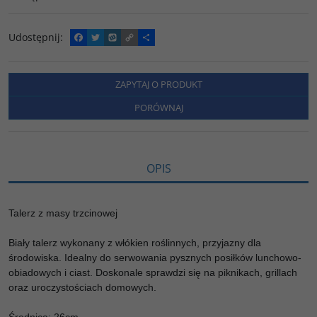
Udostępnij
:
F
T
W
C
P
a
w
y
o
o
c
i
k
p
d
e
t
o
y
z
b
t
p
L
i
ZAPYTAJ O PRODUKT
o
e
i
e
o
r
n
l
PORÓWNAJ
k
k
s
i
ę
OPIS
Talerz z masy trzcinowej
Biały talerz wykonany z włókien roślinnych, przyjazny dla
środowiska. Idealny do serwowania pysznych posiłków lunchowo-
obiadowych i ciast. Doskonale sprawdzi się na piknikach, grillach
oraz uroczystościach domowych.
Średnica: 26cm