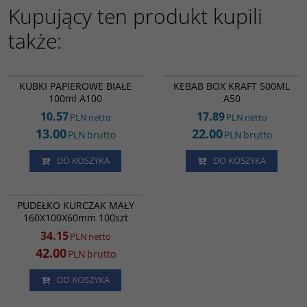
Kupujący ten produkt kupili
także:
KM82160
KB04685
OPŁATA SUP
KUBKI PAPIEROWE BIAŁE
KEBAB BOX KRAFT 500ML
100ml A100
A50
10.57
17.89
PLN
netto
PLN
netto
13.00
22.00
PLN
brutto
PLN
brutto
DO KOSZYKA
DO KOSZYKA
RK7952
PROMOCJA
PUDEŁKO KURCZAK MAŁY
160X100X60mm 100szt
34.15
PLN
netto
42.00
PLN
brutto
DO KOSZYKA