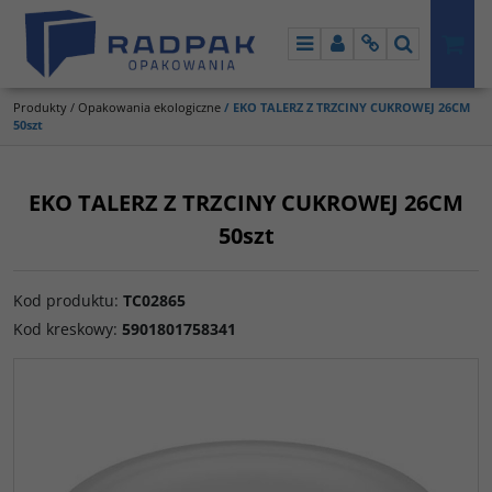
Menu
Panel
Info
Szukaj
Produkty
/
Opakowania ekologiczne
/
EKO TALERZ Z TRZCINY CUKROWEJ 26CM
50szt
EKO TALERZ Z TRZCINY CUKROWEJ 26CM
50szt
Kod produktu
:
TC02865
Kod kreskowy
:
5901801758341