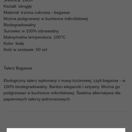
Kształt: okrągły
Materiał: trzcina cukrowa - bagasse
Można podgrzewać w kuchence mikrofalowej
Biodegradowalny
Surowiec w 100% odnawialny
Maksymalna temperatura: 100°C
Kolor: biały
Ilość w zestawie: 50 szt
Talerz Bagasse
Ekologiczny talerz wykonany z masy trzcinowej, czyli bagasse - w
100% biodegradowalny. Bardzo elegancki i sztywny. Można go
podgrzewać w kuchence mikrofalowej. Świetna alternatywa dla
papierowych talerzy jednorazowych.