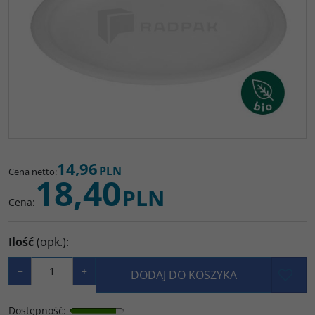
14,96
PLN
Cena netto
:
18,40
PLN
Cena
:
Ilość
(opk.)
:
−
+
DODAJ DO KOSZYKA
Dostępność
: