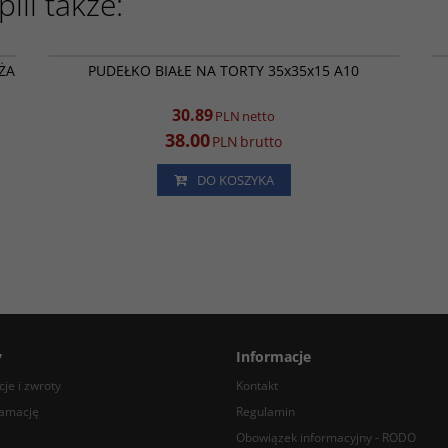
ili także:
78
RK4416
PROMOCJA
ŻA
PUDEŁKO BIAŁE NA TORTY 35x35x15 A10
30.89
PLN
netto
38.00
PLN
brutto
DO KOSZYKA
y
Informacje
je i zwroty
Kontakt
lamację
Regulamin
Obowiązek informacyjny - RODO