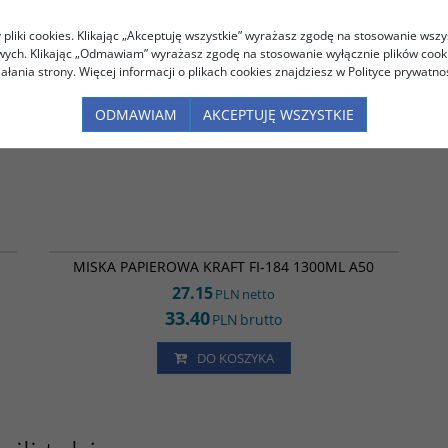
pliki cookies. Klikając „Akceptuję wszystkie” wyrażasz zgodę na stosowanie wszy
l, 1300ml - 50szt
owych. Klikając „Odmawiam” wyrażasz zgodę na stosowanie wyłącznie plików coo
iałania strony. Więcej informacji o plikach cookies znajdziesz w Polityce prywatnoś
ODMAWIAM
AKCEPTUJĘ WSZYSTKIE
16
MP35209
MISKA PAPIEROWA KRAFT FI-184 1300ML A50
27.15
PLN
netto
33.40
PLN
brutto
DO KOSZYKA