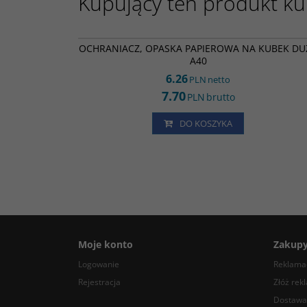
Kupujący ten produkt kup
OW022
OCHRANIACZ, OPASKA PAPIEROWA NA KUBEK DU
A40
6.26
PLN
netto
7.70
PLN
brutto
DO KOSZYKA
Moje konto
Zakup
Logowanie
Reklamac
Rejestracja
Złóż rek
Dostawa