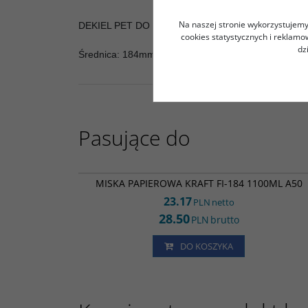
Na naszej stronie wykorzystujemy 
DEKIEL PET DO MISEK PAPIEROWYCH KRAFT 1100m
cookies statystycznych i reklam
dz
Średnica: 184mm
Pasujące do
MP352
MISKA PAPIEROWA KRAFT FI-184 1100ML A50
23.17
PLN
netto
28.50
PLN
brutto
DO KOSZYKA