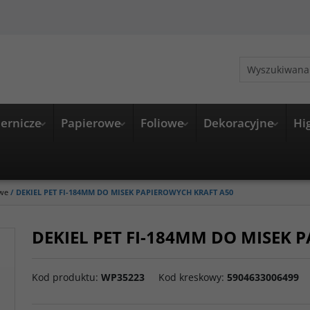
ernicze
Papierowe
Foliowe
Dekoracyjne
Hi
owe
/
DEKIEL PET FI-184MM DO MISEK PAPIEROWYCH KRAFT A50
DEKIEL PET FI-184MM DO MISEK 
Kod produktu
:
WP35223
Kod kreskowy
:
5904633006499