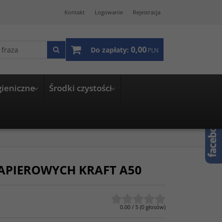
Kontakt
Logowanie
Rejestracja
0,00
Do zapłaty:
PLN
gieniczne
Środki czystości
PAPIEROWYCH KRAFT A50
0.00
/
5
(
0
głosów)