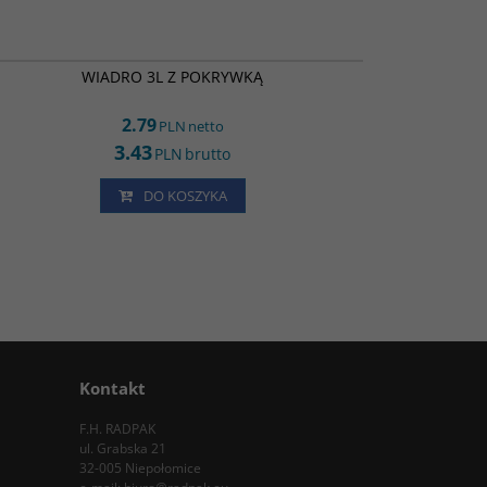
ED16923
BESTSELLER
WIADRO 3L Z POKRYWKĄ
2.79
PLN
netto
3.43
PLN
brutto
DO KOSZYKA
Kontakt
F.H. RADPAK
ul. Grabska 21
32-005 Niepołomice