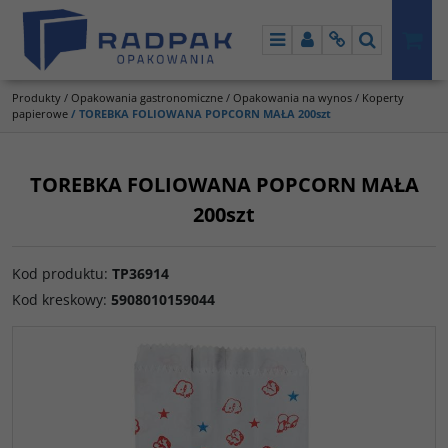
Menu
Panel
Info
Szukaj
Produkty
/
Opakowania gastronomiczne
/
Opakowania na wynos
/
Koperty
papierowe
/
TOREBKA FOLIOWANA POPCORN MAŁA 200szt
TOREBKA FOLIOWANA POPCORN MAŁA
200szt
Kod produktu
:
TP36914
Kod kreskowy
:
5908010159044