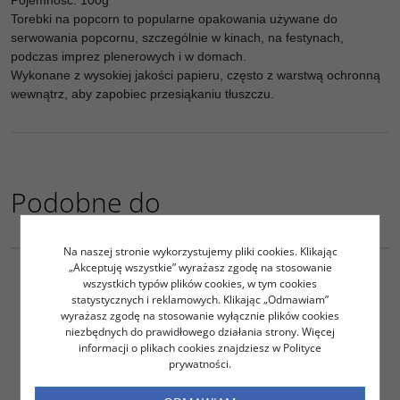
Pojemność: 100g
Torebki na popcorn to popularne opakowania używane do
serwowania popcornu, szczególnie w kinach, na festynach,
podczas imprez plenerowych i w domach.
Wykonane z wysokiej jakości papieru, często z warstwą ochronną
wewnątrz, aby zapobiec przesiąkaniu tłuszczu.
Podobne do
PC35016
PC35023
Na naszej stronie wykorzystujemy pliki cookies. Klikając
PUDEŁKO NA POPCORN
PUDEŁKO NA POPCORN
„Akceptuję wszystkie” wyrażasz zgodę na stosowanie
ŚREDNIE 1950ML
MAŁE 70X55X167mm A50
wszystkich typów plików cookies, w tym cookies
85X85X207MM A25
statystycznych i reklamowych. Klikając „Odmawiam”
15.69
22.60
wyrażasz zgodę na stosowanie wyłącznie plików cookies
PLN
netto
PLN
netto
niezbędnych do prawidłowego działania strony. Więcej
19.30
27.80
PLN
brutto
PLN
brutto
informacji o plikach cookies znajdziesz w Polityce
prywatności.
DO KOSZYKA
DO KOSZYKA