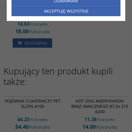
ODMAWIAM
TP21477
TOREBKA PAPIEROWA NA
AKCEPTUJĘ WSZYSTKIE
POPCORN DUŻA A200
14.63
PLN
netto
18.00
PLN
brutto
DO KOSZYKA
Kupujący ten produkt kupili
także:
IE15469
HD19412
POJEMNIK CUKIERNICZY PET
HOT DOG AMERYKAŃSKI
SL25N A100
BRĄZ SMACZNEGO 87,5x 215
A200
44.23
11.38
PLN
netto
PLN
netto
54.40
14.00
PLN
brutto
PLN
brutto