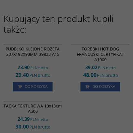
Kupujący ten produkt kupili
także:
KM15353
HA16169
PUDEŁKO KLEJONE ROZETA
TOREBKI HOT DOG
207X192X90MM 39833 A15
FRANCUSKI CERTYFIKAT
A1000
23.90
39.02
PLN
netto
PLN
netto
29.40
48.00
PLN
brutto
PLN
brutto
DO KOSZYKA
DO KOSZYKA
1151
TACKA TEKTUROWA 10x13cm
A500
24.39
PLN
netto
30.00
PLN
brutto