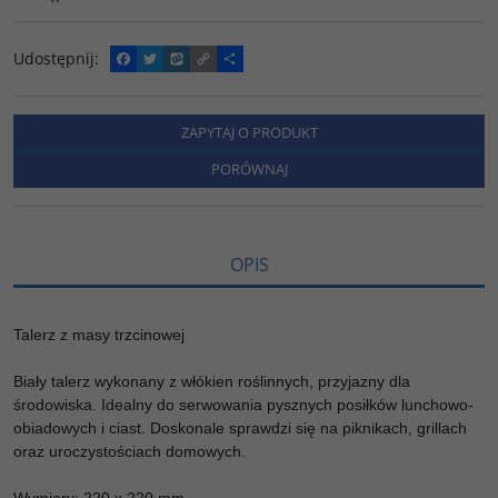
Udostępnij
:
F
T
W
C
P
a
w
y
o
o
c
i
k
p
d
e
t
o
y
z
b
t
p
L
i
ZAPYTAJ O PRODUKT
o
e
i
e
o
r
n
l
PORÓWNAJ
k
k
s
i
ę
OPIS
Talerz z masy trzcinowej
Biały talerz wykonany z włókien roślinnych, przyjazny dla
środowiska. Idealny do serwowania pysznych posiłków lunchowo-
obiadowych i ciast. Doskonale sprawdzi się na piknikach, grillach
oraz uroczystościach domowych.
Wymiary: 220 x 220 mm