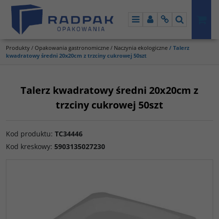
Menu
Panel
Info
Szukaj
Produkty
/
Opakowania gastronomiczne
/
Naczynia ekologiczne
/
Talerz
kwadratowy średni 20x20cm z trzciny cukrowej 50szt
Talerz kwadratowy średni 20x20cm z
trzciny cukrowej 50szt
Kod produktu
:
TC34446
Kod kreskowy
:
5903135027230