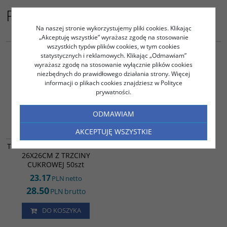
Podobne do
Na naszej stronie wykorzystujemy pliki cookies. Klikając
TC18897
TC18880
„Akceptuję wszystkie” wyrażasz zgodę na stosowanie
wszystkich typów plików cookies, w tym cookies
EKO TALERZ Z TRZCINY
EKO PÓŁMISEK OWALNY
statystycznych i reklamowych. Klikając „Odmawiam”
CUKROWEJ 23CM 50szt
ŚREDNI Z TRZCINY
wyrażasz zgodę na stosowanie wyłącznie plików cookies
CUKROWEJ 26cm 50szt
niezbędnych do prawidłowego działania strony. Więcej
10.16
13.33
PLN
netto
PLN
netto
informacji o plikach cookies znajdziesz w Polityce
12.50
16.40
prywatności.
PLN
brutto
PLN
brutto
DO KOSZYKA
DO KOSZYKA
ODMAWIAM
AKCEPTUJĘ WSZYSTKIE
TC17463
TALERZ KWADRATOWY DUŻY
26X26CM Z TRZCINY
CUKROWEJ 50szt
23.17
PLN
netto
28.50
PLN
brutto
DO KOSZYKA