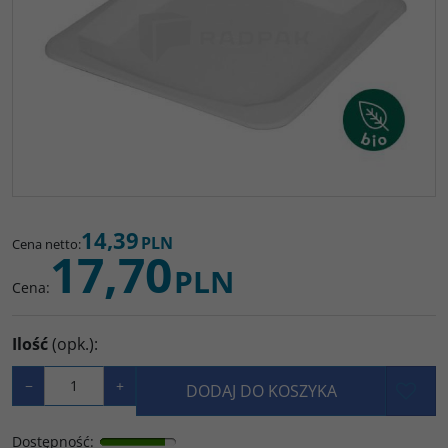
14,39
PLN
Cena netto
:
17,70
PLN
Cena
:
Ilość
(opk.)
:
−
+
DODAJ DO KOSZYKA
Dostępność
: