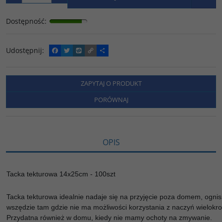
Dostępność
:
Udostępnij
:
F
T
W
C
P
a
w
y
o
o
c
i
k
p
d
e
t
o
y
z
b
t
p
L
i
ZAPYTAJ O PRODUKT
o
e
i
e
o
r
n
l
PORÓWNAJ
k
k
s
i
ę
OPIS
Tacka tekturowa 14x25cm - 100szt
Tacka tekturowa idealnie nadaje się na przyjęcie poza domem, ognisk
wszędzie tam gdzie nie ma możliwości korzystania z naczyń wielokro
Przydatna również w domu, kiedy nie mamy ochoty na zmywanie.