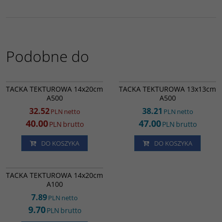
Podobne do
RK4272
SK16220
PROMOCJA
TACKA TEKTUROWA 14x20cm
TACKA TEKTUROWA 13x13cm
A500
A500
32.52
38.21
PLN
netto
PLN
netto
40.00
47.00
PLN
brutto
PLN
brutto
DO KOSZYKA
DO KOSZYKA
TP35238
TACKA TEKTUROWA 14x20cm
A100
7.89
PLN
netto
9.70
PLN
brutto