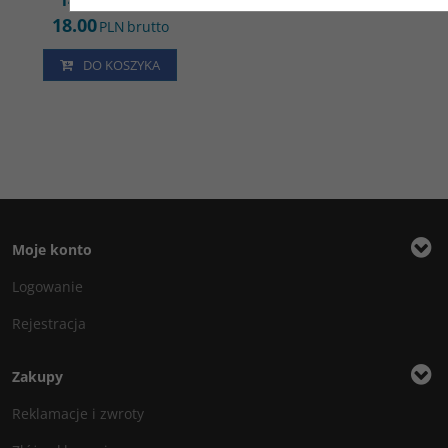
14.63
PLN
netto
18.00
PLN
brutto
DO KOSZYKA
Moje konto
Logowanie
Rejestracja
Zakupy
Reklamacje i zwroty