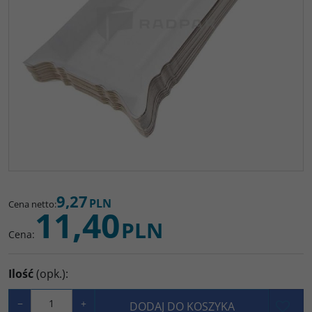
9,27
PLN
Cena netto
:
11,40
PLN
Cena
:
Ilość
(opk.)
:
−
+
DODAJ DO KOSZYKA