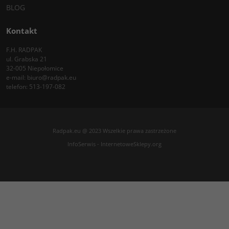
BLOG
Kontakt
F.H. RADPAK
ul. Grabska 21
32-005 Niepołomice
e-mail:
biuro@radpak.eu
telefon:
513-197-082
Radpak.eu @ 2023 Wszelkie prawa zastrzeżone
InfoSerwis
-
InternetoweSklepy.org