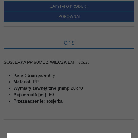
e
t
o
y
z
b
t
p
L
i
ZAPYTAJ O PRODUKT
o
e
i
e
o
r
n
l
PORÓWNAJ
k
k
s
i
ę
OPIS
SOSJERKA PP 50ML Z WIECZKIEM - 50szt
Kolor:
transparentny
Materiał:
PP
Wymiary zewnętrzne [mm]:
20x70
Pojemność [ml]:
50
Przeznaczenie:
sosjerka