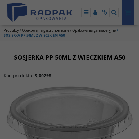
Menu
Panel
Info
Szukaj
Produkty
/
Opakowania gastronomiczne
/
Opakowania garmażeryjne
/
SOSJERKA PP 50ML Z WIECZKIEM A50
SOSJERKA PP 50ML Z WIECZKIEM A50
Kod produktu
:
SJ00298