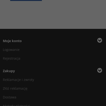
Moje konto
Logowanie
Rejestracja
Zakupy
Reklamacje i zwroty
Złóż reklamację
Dostawa
Metody płatności