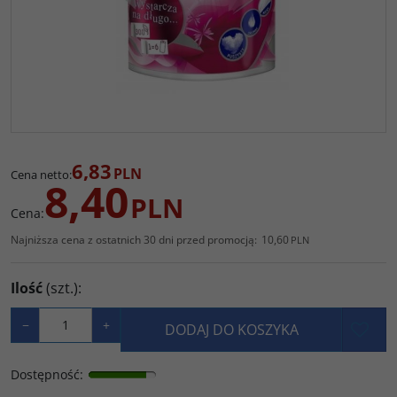
6,83
PLN
Cena netto
:
8,40
PLN
Cena
:
Najniższa cena z ostatnich 30 dni przed promocją:
10,60
PLN
Ilość
(szt.)
:
−
+
DODAJ DO KOSZYKA
Dostępność
: