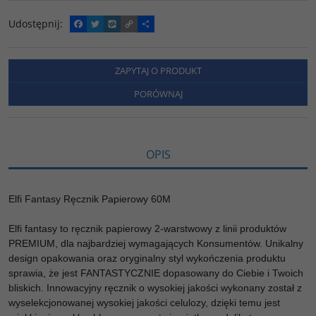
Udostępnij
:
F
T
W
C
P
a
w
y
o
o
c
i
k
p
d
e
t
o
y
z
b
t
p
L
i
ZAPYTAJ O PRODUKT
o
e
i
e
o
r
n
l
PORÓWNAJ
k
k
s
i
ę
OPIS
Elfi Fantasy Ręcznik Papierowy 60M
Elfi fantasy to ręcznik papierowy 2-warstwowy z linii produktów
PREMIUM, dla najbardziej wymagających Konsumentów. Unikalny
design opakowania oraz oryginalny styl wykończenia produktu
sprawia, że jest FANTASTYCZNIE dopasowany do Ciebie i Twoich
bliskich. Innowacyjny ręcznik o wysokiej jakości wykonany został z
wyselekcjonowanej wysokiej jakości celulozy, dzięki temu jest