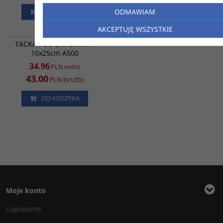
ODMAWIAM
DO KOSZYKA
DO KOSZYKA
AKCEPTUJĘ WSZYSTKIE
RK4095
PROMOCJA
TACKA POD ZAPIEKANKI
10x25cm A500
34.96
PLN
netto
43.00
PLN
brutto
DO KOSZYKA
Moje konto
Logowanie