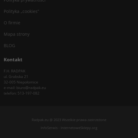
Polityka „cookies”
O firmie
Mapa strony
BLOG
Kontakt
F.H. RADPAK
ul. Grabska 21
32-005 Niepołomice
e-mail:
biuro@radpak.eu
telefon:
513-197-082
Radpak.eu @ 2023 Wszelkie prawa zastrzeżone
InfoSerwis
-
InternetoweSklepy.org