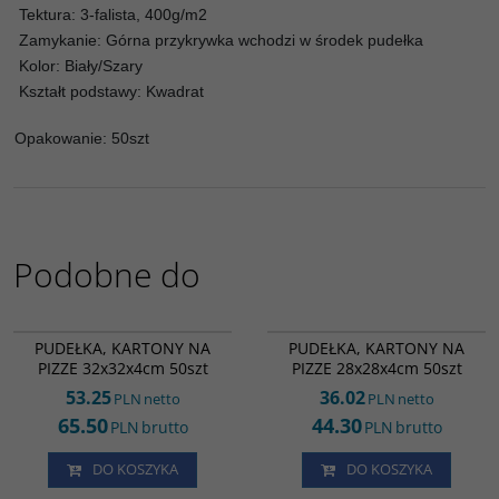
Tektura: 3-falista, 400g/m2
Zamykanie: Górna przykrywka wchodzi w środek pudełka
Kolor: Biały/Szary
Kształt podstawy: Kwadrat
Opakowanie: 50szt
Podobne do
RK0156
RK0159
PUDEŁKA, KARTONY NA
PUDEŁKA, KARTONY NA
PIZZE 32x32x4cm 50szt
PIZZE 28x28x4cm 50szt
53.25
36.02
PLN
netto
PLN
netto
65.50
44.30
PLN
brutto
PLN
brutto
DO KOSZYKA
DO KOSZYKA