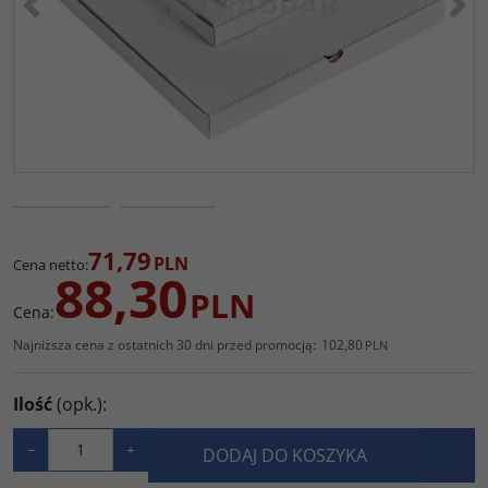
71,79
PLN
Cena netto
:
88,30
PLN
Cena
:
Najniższa cena z ostatnich 30 dni przed promocją:
102,80
PLN
Ilość
(opk.)
:
−
+
DODAJ DO KOSZYKA