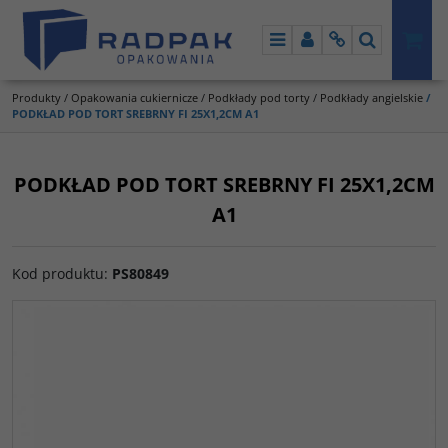
Menu
Panel
Info
Szukaj
Produkty
/
Opakowania cukiernicze
/
Podkłady pod torty
/
Podkłady angielskie
/
PODKŁAD POD TORT SREBRNY FI 25X1,2CM A1
PODKŁAD POD TORT SREBRNY FI 25X1,2CM
A1
Kod produktu
:
PS80849