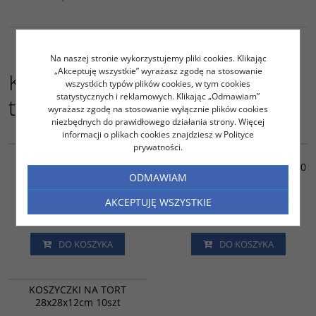
Na naszej stronie wykorzystujemy pliki cookies. Klikając
„Akceptuję wszystkie” wyrażasz zgodę na stosowanie
Kupujący ten produkt kupili
wszystkich typów plików cookies, w tym cookies
statystycznych i reklamowych. Klikając „Odmawiam”
także:
wyrażasz zgodę na stosowanie wyłącznie plików cookies
niezbędnych do prawidłowego działania strony. Więcej
informacji o plikach cookies znajdziesz w Polityce
TS08546
HA14684
prywatności.
TORBA SZARA Z UCHEM
PUDEŁKO KLEJONE
PŁASKIM CATERINGOWA
ORNAMENT 18X18X9CM A50
ODMAWIAM
320x170x290 A100
45.53
56.58
PLN
netto
PLN
netto
AKCEPTUJĘ WSZYSTKIE
56.00
69.59
PLN
brutto
PLN
brutto
DO KOSZYKA
DO KOSZYKA
RK58031
KOSZYCZKI NA TORT
28x28x12cm 10szt