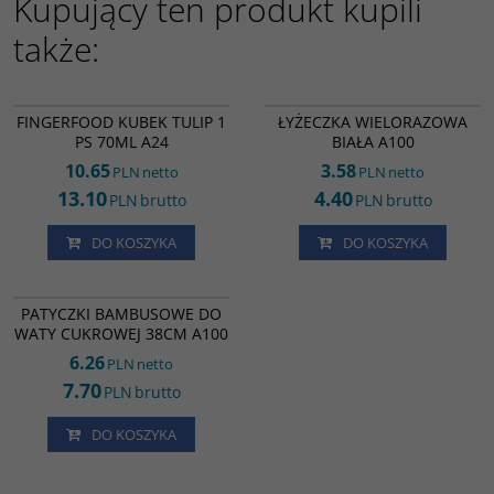
Kupujący ten produkt kupili
także:
FF22917
SZ30783
FINGERFOOD KUBEK TULIP 1
ŁYŻECZKA WIELORAZOWA
PS 70ML A24
BIAŁA A100
10.65
3.58
PLN
netto
PLN
netto
13.10
4.40
PLN
brutto
PLN
brutto
DO KOSZYKA
DO KOSZYKA
PT27080
PATYCZKI BAMBUSOWE DO
WATY CUKROWEJ 38CM A100
6.26
PLN
netto
7.70
PLN
brutto
DO KOSZYKA