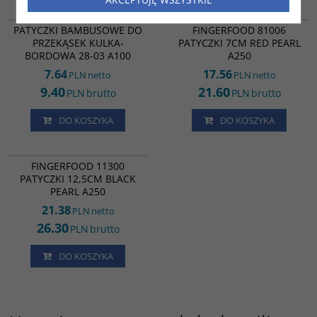
WB35696
1334
PATYCZKI BAMBUSOWE DO
FINGERFOOD 81006
PRZEKĄSEK KULKA-
PATYCZKI 7CM RED PEARL
BORDOWA 28-03 A100
A250
7.64
17.56
PLN
netto
PLN
netto
9.40
21.60
PLN
brutto
PLN
brutto
DO KOSZYKA
DO KOSZYKA
FF03411
FINGERFOOD 11300
PATYCZKI 12,5CM BLACK
PEARL A250
21.38
PLN
netto
26.30
PLN
brutto
DO KOSZYKA