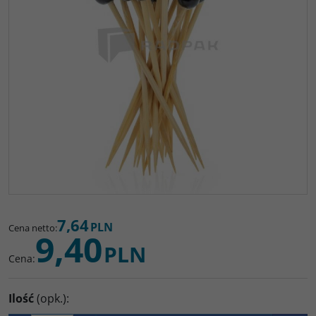
7,64
PLN
Cena netto
:
9,40
PLN
Cena
:
Ilość
(opk.)
: