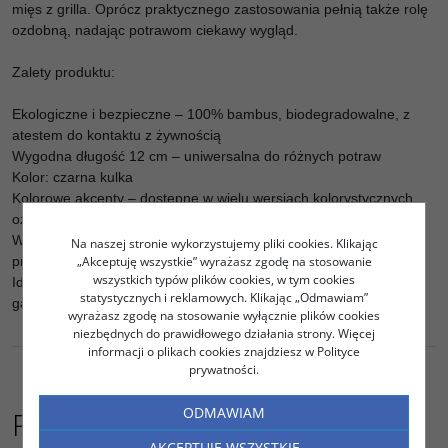
mięs z grilla. Oprócz praktycznego zastosowania pełnią także rolę
ozdobną, nadając potrawom ciekawy wygląd.
Zalety produktu:
Ekologiczne i bezpieczne – 100% bambus, biodegradowalne, z
atestem do kontaktu z żywnością
Wygodna długość 12 cm – uniwersalna do różnych potraw
Kolor: czarna kulka
Kolorowe akcenty – dostępne w wielu wersjach kolorystycznych,
ożywiają podanie dań
Wytrzymałe i odporne na wilgoć – zachowują kształt i estetykę
Na naszej stronie wykorzystujemy pliki cookies. Klikając
przez cały czas podania
„Akceptuję wszystkie” wyrażasz zgodę na stosowanie
wszystkich typów plików cookies, w tym cookies
Idealne na imprezy i catering – świetne do domowych przyjęć, w
statystycznych i reklamowych. Klikając „Odmawiam”
gastronomii i na eventach
wyrażasz zgodę na stosowanie wyłącznie plików cookies
niezbędnych do prawidłowego działania strony. Więcej
informacji o plikach cookies znajdziesz w Polityce
prywatności.
ODMAWIAM
Podobne do
AKCEPTUJĘ WSZYSTKIE