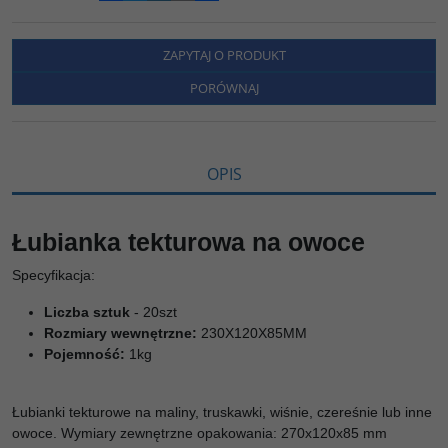
a
w
y
o
o
c
i
k
p
d
e
t
o
y
z
b
t
p
L
i
ZAPYTAJ O PRODUKT
o
e
i
e
o
r
n
l
PORÓWNAJ
k
k
s
i
ę
OPIS
Łubianka tekturowa na owoce
Specyfikacja:
Liczba sztuk
- 20szt
Rozmiary wewnętrzne:
230X120X85MM
Pojemność:
1kg
Łubianki tekturowe na maliny, truskawki, wiśnie, czereśnie lub inne
owoce. Wymiary zewnętrzne opakowania: 270x120x85 mm