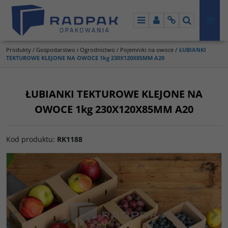
Menu
Panel
Info
Szukaj
Produkty
/
Gospodarstwo i Ogrodnictwo
/
Pojemniki na owoce
/
ŁUBIANKI
TEKTUROWE KLEJONE NA OWOCE 1kg 230X120X85MM A20
ŁUBIANKI TEKTUROWE KLEJONE NA
OWOCE 1kg 230X120X85MM A20
Kod produktu
:
RK1188
<
>