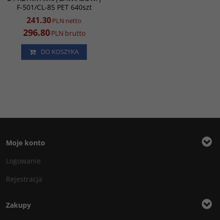
F-501/CL-85 PET 640szt
241.30
PLN
netto
296.80
PLN
brutto
DO KOSZYKA
Moje konto
Logowanie
Rejestracja
Zakupy