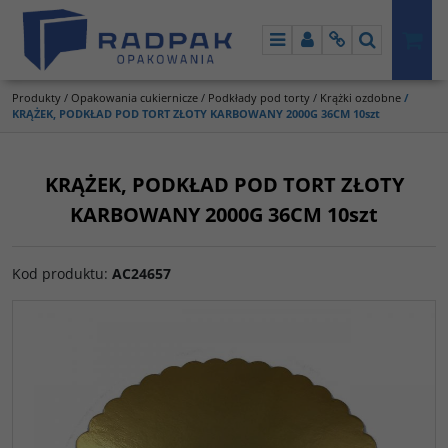
Menu
Panel
Info
Szukaj
Produkty
/
Opakowania cukiernicze
/
Podkłady pod torty
/
Krążki ozdobne
/
KRĄŻEK, PODKŁAD POD TORT ZŁOTY KARBOWANY 2000G 36CM 10szt
KRĄŻEK, PODKŁAD POD TORT ZŁOTY
KARBOWANY 2000G 36CM 10szt
Kod produktu
:
AC24657