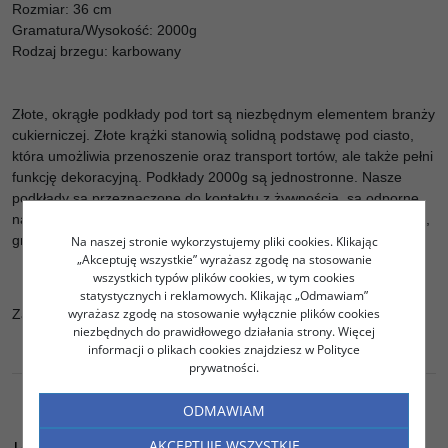
Rozmiar: 36 cm
Gramatura/Wysokość: 2000g
Rodzaj brzegu: karbowany
Złote, okrągłe podkłady pod tort są niezbędnym elementem branży
cukierniczej. Złote krążki stanowią solidną podstawę pod ciasto,
która umożliwia przenoszenie oraz transport tortów, ale także pełni
funkcję dekoracyjną. Podkłady 2000g są jednostronne. Nasze
podkłady są przeznaczone do kontaktu z żywnością, są odporne
na tłuszcz i wodę. Złote krążki dostępne są w różnych rozmiarach,
gramaturach i kształtach.
Na naszej stronie wykorzystujemy pliki cookies. Klikając
„Akceptuję wszystkie” wyrażasz zgodę na stosowanie
wszystkich typów plików cookies, w tym cookies
statystycznych i reklamowych. Klikając „Odmawiam”
wyrażasz zgodę na stosowanie wyłącznie plików cookies
Zastosowanie: ekspozycja tortów, ciast
niezbędnych do prawidłowego działania strony. Więcej
informacji o plikach cookies znajdziesz w Polityce
prywatności.
ODMAWIAM
AKCEPTUJĘ WSZYSTKIE