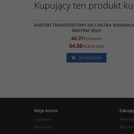
Kupujący ten produkt kup
RK85
PROMOC
KARTON TRANSPORTOWY NA CIASTKA 30X40X8cm
RANTEM 50szt
44.31
PLN
netto
54.50
PLN
brutto
DO KOSZYKA
Moje konto
Zakup
Logowanie
Reklamac
Rejestracja
Złóż rek