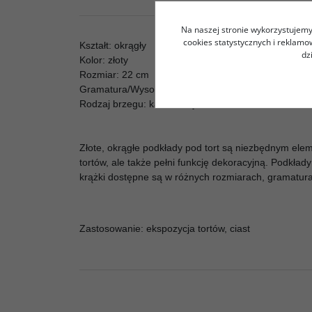
Na naszej stronie wykorzystujemy 
cookies statystycznych i reklam
Kształt: okrągły
dz
Kolor: złoty
Rozmiar: 22 cm
Gramatura/Wysokość: 2000g
Rodzaj brzegu: karbowany
Złote, okrągłe podkłady pod tort są niezbędnym elem
tortów, ale także pełni funkcję dekoracyjną. Podkła
krążki dostępne są w różnych rozmiarach, gramaturac
Zastosowanie: ekspozycja tortów, ciast