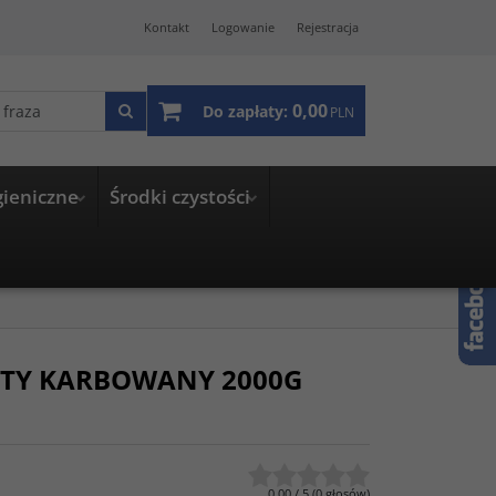
Kontakt
Logowanie
Rejestracja
0,00
Do zapłaty:
PLN
gieniczne
Środki czystości
OTY KARBOWANY 2000G
0.00
/
5
(
0
głosów)