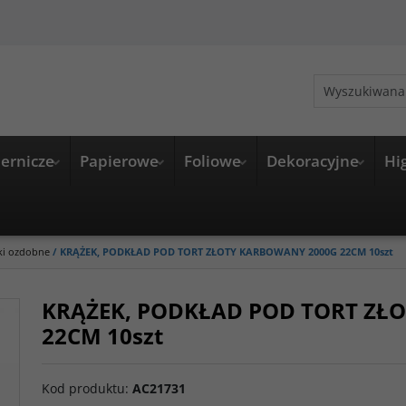
ernicze
Papierowe
Foliowe
Dekoracyjne
Hi
ki ozdobne
/
KRĄŻEK, PODKŁAD POD TORT ZŁOTY KARBOWANY 2000G 22CM 10szt
KRĄŻEK, PODKŁAD POD TORT ZŁ
22CM 10szt
Kod produktu
:
AC21731