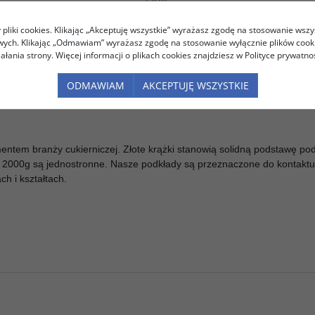
OPIS
pliki cookies. Klikając „Akceptuję wszystkie” wyrażasz zgodę na stosowanie wszy
owych. Klikając „Odmawiam” wyrażasz zgodę na stosowanie wyłącznie plików coo
iałania strony. Więcej informacji o plikach cookies znajdziesz w Polityce prywatnoś
ODMAWIAM
AKCEPTUJĘ WSZYSTKIE
entem branży cukierniczej. Złote krążki stanowią solidną podstawę pod
dy 2000g są jednostronne. Nasze podkłady są przeznaczone do kontaktu 
h i kształtach.