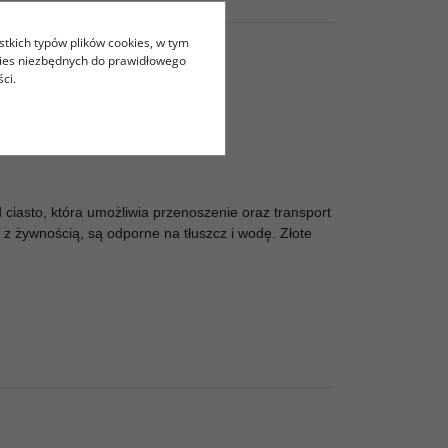
stkich typów plików cookies, w tym
kies niezbędnych do prawidłowego
ci.
 ciasto, która umożliwia przenoszenie oraz transport
z żywnością, są odporne na tłuszcz i wodę. Złote