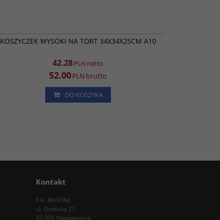
RK1014
PROMOCJA
KOSZYCZEK WYSOKI NA TORT 34X34X25CM A10
42.28
PLN
netto
52.00
PLN
brutto
DO KOSZYKA
Kontakt
F.H. RADPAK
ul. Grabska 21
32-005 Niepołomice