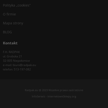
Polityka „cookies”
O firmie
Mapa strony
BLOG
Kontakt
F.H. RADPAK
ul. Grabska 21
32-005 Niepołomice
e-mail:
biuro@radpak.eu
telefon:
513-197-082
Radpak.eu @ 2023 Wszelkie prawa zastrzeżone
InfoSerwis
-
InternetoweSklepy.org