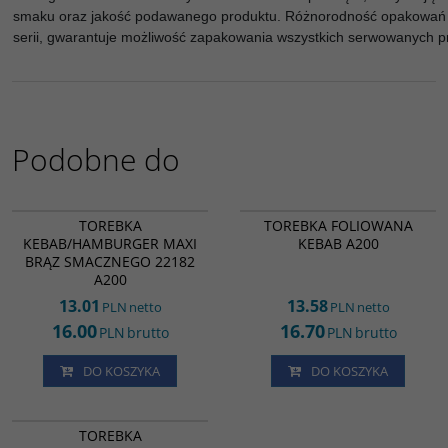
smaku oraz jakość podawanego produktu. Różnorodność opakowań 
serii, gwarantuje możliwość zapakowania wszystkich serwowanych 
Podobne do
KK90089
KK00177
TOREBKA
TOREBKA FOLIOWANA
KEBAB/HAMBURGER MAXI
KEBAB A200
BRĄZ SMACZNEGO 22182
A200
13.01
13.58
PLN
netto
PLN
netto
16.00
16.70
PLN
brutto
PLN
brutto
DO KOSZYKA
DO KOSZYKA
KK19344
TOREBKA