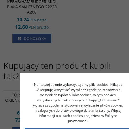
KEBAB/HAMBURGER MIDI
BIAŁA SMACZNEGO 22228
A200
10.24
PLN
netto
12.60
PLN
brutto
DO KOSZYKA
Kupujący ten produkt kupili
także:
Na naszej stronie wykorzystujemy pliki cookies. Klikając
TF10198
TR09765
„Akceptuję wszystkie” wyrażasz zgodę na stosowanie
TOREBKI FAŁDOWE Z
TORBA SZARA Z UCHEM
wszystkich typów plików cookies, w tym cookies
OKIENKIEM 100x60x240mm
180X100X220 86443 A50
statystycznych i reklamowych. Klikając „Odmawiam”
A1000
wyrażasz zgodę na stosowanie wyłącznie plików cookies
niezbędnych do prawidłowego działania strony. Więcej
60.00
26.02
PLN
netto
PLN
netto
informacji o plikach cookies znajdziesz w Polityce
73.80
32.00
PLN
brutto
PLN
brutto
prywatności.