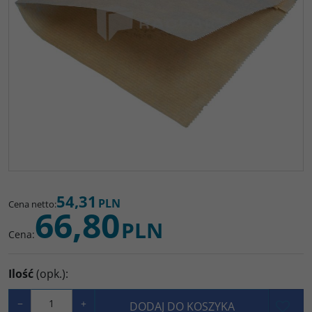
54,31
PLN
Cena netto
:
66,80
PLN
Cena
:
Ilość
(opk.)
:
−
+
DODAJ DO KOSZYKA