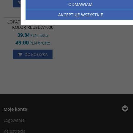
DO KOSZYKA
DO KOSZYKA
ODMAWIAM
LL32923
AKCEPTUJĘ WSZYSTKIE
ŁOPATKA DO LODÓW MIX
KOLOR REUSE A1000
39.84
PLN
netto
49.00
PLN
brutto
DO KOSZYKA
Moje konto
Logowanie
Rejestracja