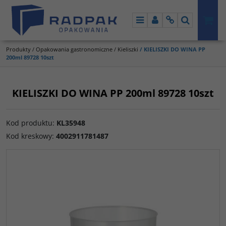
Menu
Panel
Info
Szukaj
Produkty
/
Opakowania gastronomiczne
/
Kieliszki
/
KIELISZKI DO WINA PP
200ml 89728 10szt
KIELISZKI DO WINA PP 200ml 89728 10szt
Kod produktu
:
KL35948
Kod kreskowy
:
4002911781487