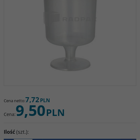
7,72
PLN
Cena netto
:
9,50
PLN
Cena
:
Ilość
(szt.)
: