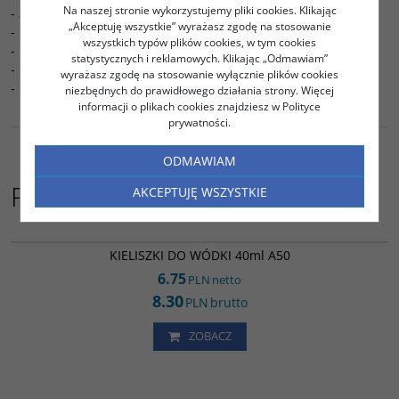
Na naszej stronie wykorzystujemy pliki cookies. Klikając
- z linią do napełniania
„Akceptuję wszystkie” wyrażasz zgodę na stosowanie
- Materiał: PP (polipropylen)
wszystkich typów plików cookies, w tym cookies
- Kolor: półprzezroczysty
statystycznych i reklamowych. Klikając „Odmawiam”
- nietłukące, nadają się do recyklingu
wyrażasz zgodę na stosowanie wyłącznie plików cookies
- można myć w zmywarce
niezbędnych do prawidłowego działania strony. Więcej
informacji o plikach cookies znajdziesz w Polityce
prywatności.
ODMAWIAM
Podobne do
AKCEPTUJĘ WSZYSTKIE
PR01093
KIELISZKI DO WÓDKI 40ml A50
6.75
PLN
netto
8.30
PLN
brutto
ZOBACZ