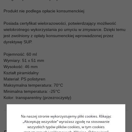
Produkt nie podlega opłacie konsumenckiej
Posiada certyfikat wielorazowości, potwierdzający możliwość
wielokrotnego wykorzystania po umyciu w zmywarce. Dzięki temu
jest zwolniony z opłaty konsumenckiej wprowadzonej przez
dyrektywę SUP.
Pojemność: 60 ml
Wymiary: 51 x 51 mm
Wysokość: 46 mm
Kształt piramidalny
Materiał: PS polistyren
Maksymalna temperatura: 70°C
Minimalna temperatura: -25°C
Kolor: transparentny (przezroczysty)
Na naszej stronie wykorzystujemy pliki cookies. Klikając
„Akceptuję wszystkie” wyrażasz zgodę na stosowanie
wszystkich typów plików cookies, w tym cookies