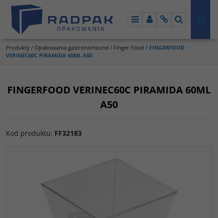
Menu
Panel
Info
Szukaj
Produkty
/
Opakowania gastronomiczne
/
Finger Food
/
FINGERFOOD
VERINEC60C PIRAMIDA 60ML A50
FINGERFOOD VERINEC60C PIRAMIDA 60ML
A50
Kod produktu
:
FF32183