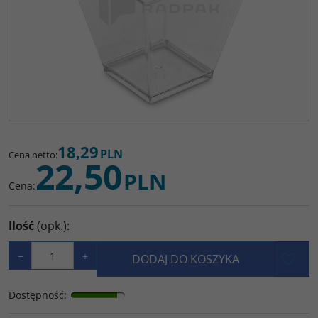
18,29
PLN
Cena netto
:
22,50
PLN
Cena
:
Ilość
(opk.)
:
−
+
DODAJ DO KOSZYKA
Dostępność
: