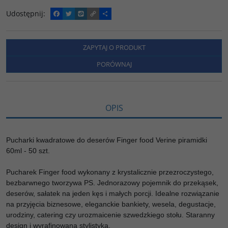
Udostępnij
:
F
T
W
C
P
a
w
y
o
o
c
i
k
p
d
e
t
o
y
z
b
t
p
L
i
ZAPYTAJ O PRODUKT
o
e
i
e
o
r
n
l
PORÓWNAJ
k
k
s
i
ę
OPIS
Pucharki kwadratowe do deserów Finger food Verine piramidki
60ml - 50 szt.
Pucharek Finger food wykonany z krystalicznie przezroczystego,
bezbarwnego tworzywa PS. Jednorazowy pojemnik do przekąsek,
deserów, sałatek na jeden kęs i małych porcji. Idealne rozwiązanie
na przyjęcia biznesowe, eleganckie bankiety, wesela, degustacje,
urodziny, catering czy urozmaicenie szwedzkiego stołu. Staranny
design i wyrafinowana stylistyka.