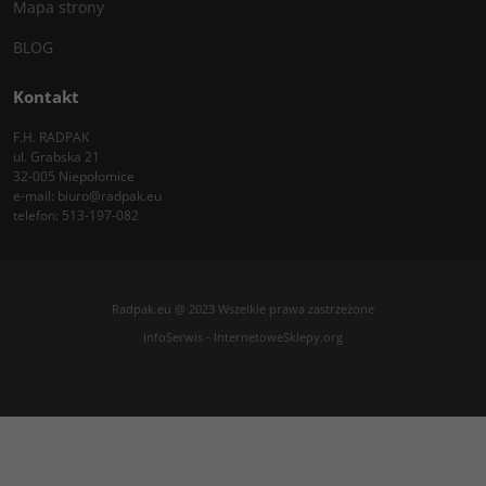
Mapa strony
BLOG
Kontakt
F.H. RADPAK
ul. Grabska 21
32-005 Niepołomice
e-mail:
biuro@radpak.eu
telefon:
513-197-082
Radpak.eu @ 2023 Wszelkie prawa zastrzeżone
InfoSerwis
-
InternetoweSklepy.org