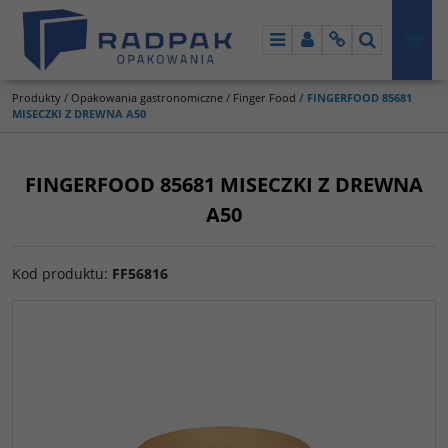
Menu
Panel
Info
Szukaj
Produkty
/
Opakowania gastronomiczne
/
Finger Food
/
FINGERFOOD 85681
MISECZKI Z DREWNA A50
FINGERFOOD 85681 MISECZKI Z DREWNA
A50
Kod produktu
:
FF56816