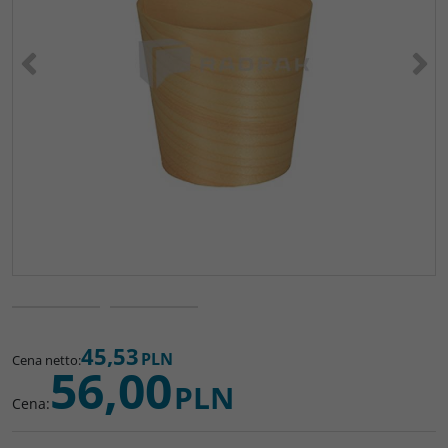
<
>
45,53
PLN
Cena netto
:
56,00
PLN
Cena
: