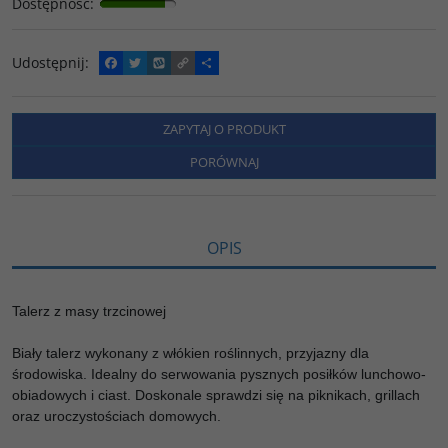
Dostępność
:
Udostępnij
:
F
T
W
C
P
a
w
y
o
o
c
i
k
p
d
e
t
o
y
z
b
t
p
L
i
ZAPYTAJ O PRODUKT
o
e
i
e
o
r
n
l
PORÓWNAJ
k
k
s
i
ę
OPIS
Talerz z masy trzcinowej
Biały talerz wykonany z włókien roślinnych, przyjazny dla
środowiska. Idealny do serwowania pysznych posiłków lunchowo-
obiadowych i ciast. Doskonale sprawdzi się na piknikach, grillach
oraz uroczystościach domowych.