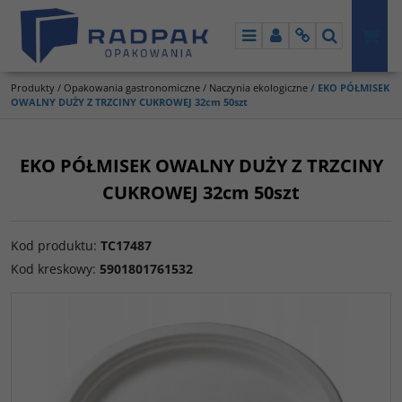
Menu
Panel
Info
Szukaj
Produkty
/
Opakowania gastronomiczne
/
Naczynia ekologiczne
/
EKO PÓŁMISEK
OWALNY DUŻY Z TRZCINY CUKROWEJ 32cm 50szt
EKO PÓŁMISEK OWALNY DUŻY Z TRZCINY
CUKROWEJ 32cm 50szt
Kod produktu
:
TC17487
Kod kreskowy
:
5901801761532