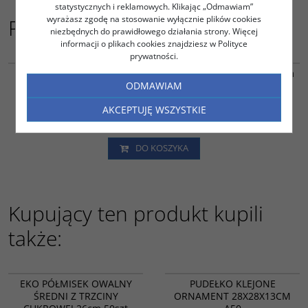
statystycznych i reklamowych. Klikając „Odmawiam”
wyrażasz zgodę na stosowanie wyłącznie plików cookies
Podobne do
niezbędnych do prawidłowego działania strony. Więcej
informacji o plikach cookies znajdziesz w Polityce
TC18880
prywatności.
EKO PÓŁMISEK OWALNY ŚREDNI Z TRZCINY CUKROWEJ 26cm
50szt
ODMAWIAM
13.33
PLN
netto
AKCEPTUJĘ WSZYSTKIE
16.40
PLN
brutto
DO KOSZYKA
Kupujący ten produkt kupili
także:
TC18880
HA14721
EKO PÓŁMISEK OWALNY
PUDEŁKO KLEJONE
ŚREDNI Z TRZCINY
ORNAMENT 28X28X13CM