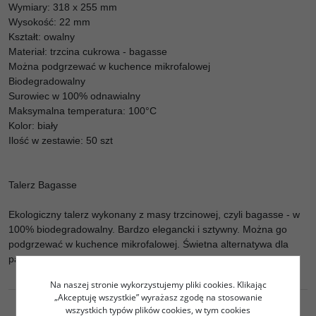
Wymiary: 318 x 255 mm
Wysokość: 22 mm
Kształt: owalny
Materiał: trzcina cukrowa - bagasse
Można podgrzewać w kuchence mikrofalowej
Biodegradowalny
Surowiec w 100% odnawialny
Maksymalna temperatura: 100°C
Kolor: biały
Ilość w zestawie: 50 szt
Talerz Bagasse
Ekologiczny talerz wykonany z masy trzcinowej, czyli bagasse - w
100% biodegradowalny. Bardzo elegancki i sztywny. Można go
podgrzewać w kuchence mikrofalowej. Świetna alternatywa dla
papierowych talerzy jednorazowych.
Na naszej stronie wykorzystujemy pliki cookies. Klikając
„Akceptuję wszystkie” wyrażasz zgodę na stosowanie
wszystkich typów plików cookies, w tym cookies