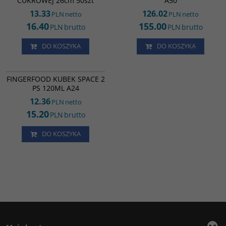
CUKROWEJ 26cm 50szt
A50
13.33
126.02
PLN
netto
PLN
netto
16.40
155.00
PLN
brutto
PLN
brutto
DO KOSZYKA
DO KOSZYKA
FF23051
FINGERFOOD KUBEK SPACE 2
PS 120ML A24
12.36
PLN
netto
15.20
PLN
brutto
DO KOSZYKA