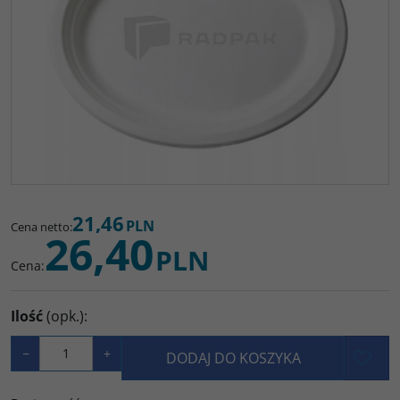
21,46
PLN
Cena netto
:
26,40
PLN
Cena
:
Ilość
(opk.)
:
−
+
DODAJ DO KOSZYKA