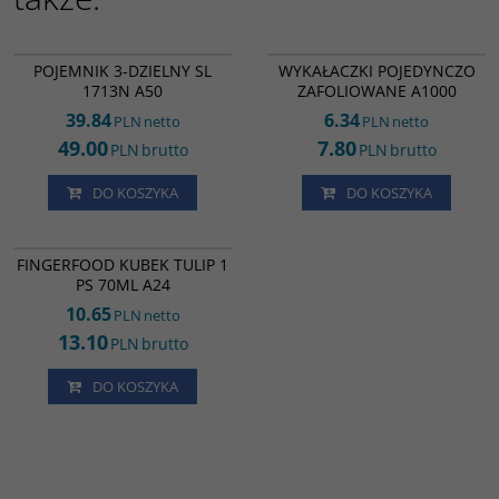
IE08215
TL73529
POJEMNIK 3-DZIELNY SL
WYKAŁACZKI POJEDYNCZO
1713N A50
ZAFOLIOWANE A1000
39.84
6.34
PLN
netto
PLN
netto
49.00
7.80
PLN
brutto
PLN
brutto
DO KOSZYKA
DO KOSZYKA
FF22917
FINGERFOOD KUBEK TULIP 1
PS 70ML A24
10.65
PLN
netto
13.10
PLN
brutto
DO KOSZYKA