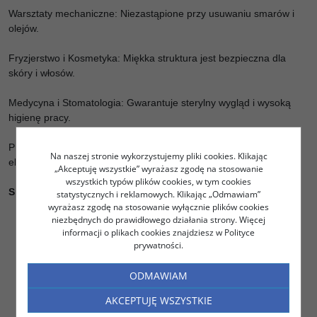
Warsztaty mechaniczne: Niezastąpione przy usuwaniu smarów i
olejów.
Fryzjerstwo i Kosmetyka: Miękka struktura jest bezpieczna dla
skóry i włosów.
Medycyna i Stomatologia: Gwarantuje sterylny wygląd i wysoką
higienę pracy.
Przemysł: Sprawdza się przy czyszczeniu maszyn i precyzyjnych
Na naszej stronie wykorzystujemy pliki cookies. Klikając
elementów.
„Akceptuję wszystkie” wyrażasz zgodę na stosowanie
wszystkich typów plików cookies, w tym cookies
Specyfikacja:
statystycznych i reklamowych. Klikając „Odmawiam”
wyrażasz zgodę na stosowanie wyłącznie plików cookies
Wysokość:
22,5 cm
niezbędnych do prawidłowego działania strony. Więcej
informacji o plikach cookies znajdziesz w Polityce
Średnica:
25 cm
prywatności.
Długość:
200 m
Listek:
18 cm
ODMAWIAM
Ilość w opakowaniu:
2 szt
AKCEPTUJĘ WSZYSTKIE