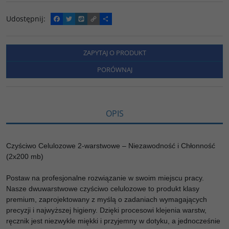
Udostępnij
:
F
T
W
C
P
a
w
y
o
o
c
i
k
p
d
e
t
o
y
z
b
t
p
L
i
ZAPYTAJ O PRODUKT
o
e
i
e
o
r
n
l
PORÓWNAJ
k
k
s
i
ę
OPIS
Czyściwo Celulozowe 2-warstwowe – Niezawodność i Chłonność
(2x200 mb)
Postaw na profesjonalne rozwiązanie w swoim miejscu pracy.
Nasze dwuwarstwowe czyściwo celulozowe to produkt klasy
premium, zaprojektowany z myślą o zadaniach wymagających
precyzji i najwyższej higieny. Dzięki procesowi klejenia warstw,
ręcznik jest niezwykle miękki i przyjemny w dotyku, a jednocześnie