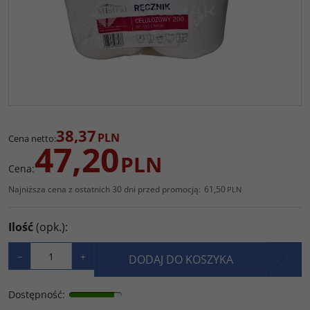
38,37
PLN
Cena netto
:
47,20
PLN
Cena
:
Najniższa cena z ostatnich 30 dni przed promocją:
61,50
PLN
Ilość
(opk.)
:
−
+
DODAJ DO KOSZYKA
Dostępność
: