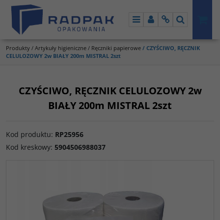
Menu
Panel
Info
Szukaj
Produkty
/
Artykuły higieniczne
/
Ręczniki papierowe
/
CZYŚCIWO, RĘCZNIK
CELULOZOWY 2w BIAŁY 200m MISTRAL 2szt
CZYŚCIWO, RĘCZNIK CELULOZOWY 2w
BIAŁY 200m MISTRAL 2szt
Kod produktu
:
RP25956
Kod kreskowy
:
5904506988037