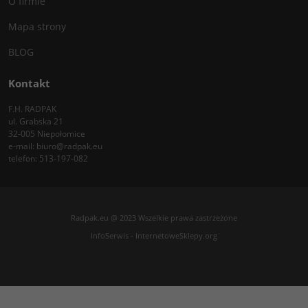
O firmie
Mapa strony
BLOG
Kontakt
F.H. RADPAK
ul. Grabska 21
32-005 Niepołomice
e-mail:
biuro@radpak.eu
telefon:
513-197-082
Radpak.eu @ 2023 Wszelkie prawa zastrzeżone
InfoSerwis
-
InternetoweSklepy.org