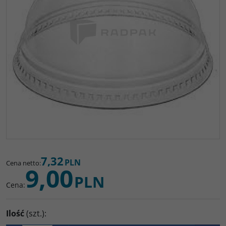
7,32
PLN
Cena netto
:
9,00
PLN
Cena
:
Ilość
(szt.)
: