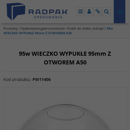
Menu
Panel
Info
Szukaj
Produkty
/
Opakowania gastronomiczne
/
Kubki do shake, koktajli
/
95w
WIECZKO WYPUKŁE 95mm Z OTWOREM A50
95w WIECZKO WYPUKŁE 95mm Z
OTWOREM A50
Kod produktu
:
PW11406