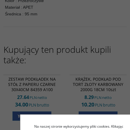
Kolor : Przezroczyste
Materiał : APET
Średnica : 95 mm
Kupujący ten produkt kupili
także:
1243
AC19535
ZESTAW PODKŁADEK NA
KRĄŻEK, PODKŁAD POD
STÓŁ Z PAPIERU CZARNE
TORT ZŁOTY KARBOWANY
30X40CM 84359 A100
2000G 18CM 10szt
27.64
8.29
PLN
netto
PLN
netto
34.00
10.20
PLN
brutto
PLN
brutto
DO KOSZYKA
DO KOSZYKA
Na naszej stronie wykorzystujemy pliki cookies. Klikając
1286