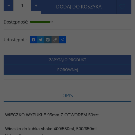
−
+
DODAJ DO KOSZYKA
Dostępność
:
Udostępnij
:
F
T
W
C
P
a
w
y
o
o
c
i
k
p
d
e
t
o
y
z
b
t
p
L
i
ZAPYTAJ O PRODUKT
o
e
i
e
o
r
n
l
PORÓWNAJ
k
k
s
i
ę
OPIS
WIECZKO WYPUKŁE 95mm Z OTWOREM 50szt
Wieczko do kubka shake 400/550ml, 500/650ml