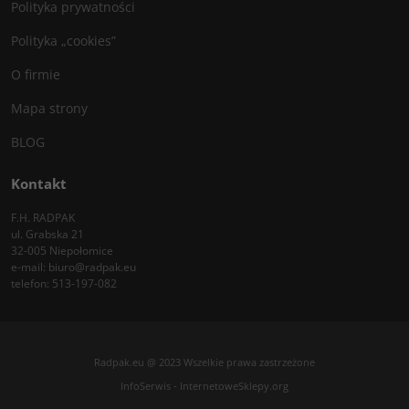
Polityka prywatności
Polityka „cookies”
O firmie
Mapa strony
BLOG
Kontakt
F.H. RADPAK
ul. Grabska 21
32-005 Niepołomice
e-mail:
biuro@radpak.eu
telefon:
513-197-082
Radpak.eu @ 2023 Wszelkie prawa zastrzeżone
InfoSerwis
-
InternetoweSklepy.org