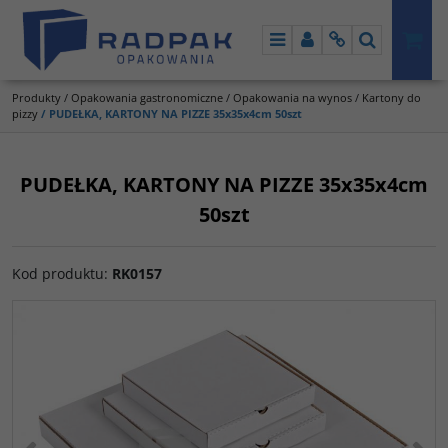
Menu
Panel
Info
Szukaj
Produkty
/
Opakowania gastronomiczne
/
Opakowania na wynos
/
Kartony do
pizzy
/
PUDEŁKA, KARTONY NA PIZZE 35x35x4cm 50szt
PUDEŁKA, KARTONY NA PIZZE 35x35x4cm
50szt
Kod produktu
:
RK0157
<
>