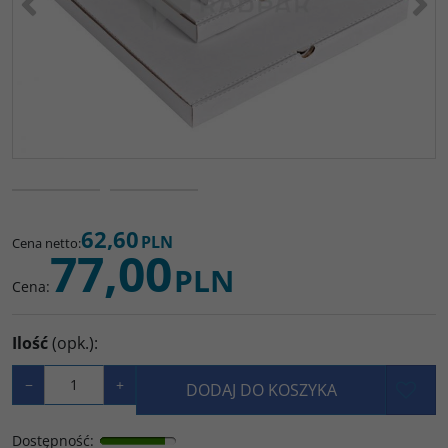
62,60
PLN
Cena netto
:
77,00
PLN
Cena
:
Ilość
(opk.)
:
−
+
DODAJ DO KOSZYKA
Dostępność
: