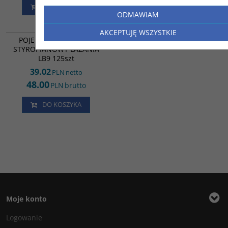
DO KOSZYKA
DO KOSZYKA
ODMAWIAM
IE09663
AKCEPTUJĘ WSZYSTKIE
POJEMNIK OBIADOWY
STYROPIANOWY LAZANIA
LB9 125szt
39.02
PLN
netto
48.00
PLN
brutto
DO KOSZYKA
Moje konto
Logowanie