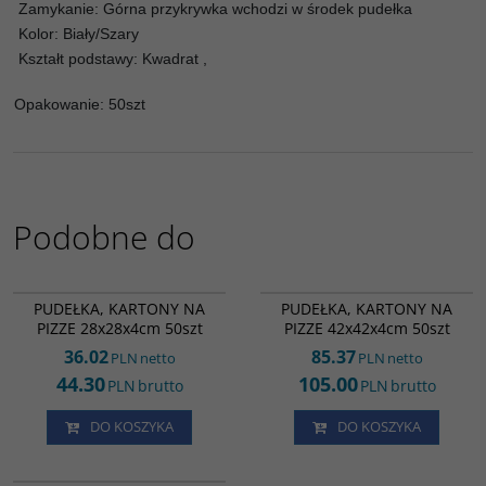
Zamykanie: Górna przykrywka wchodzi w środek pudełka
Kolor: Biały/Szary
Kształt podstawy: Kwadrat ,
Opakowanie: 50szt
Podobne do
RK0159
RK0166
PUDEŁKA, KARTONY NA
PUDEŁKA, KARTONY NA
PIZZE 28x28x4cm 50szt
PIZZE 42x42x4cm 50szt
36.02
85.37
PLN
netto
PLN
netto
44.30
105.00
PLN
brutto
PLN
brutto
DO KOSZYKA
DO KOSZYKA
RK0164