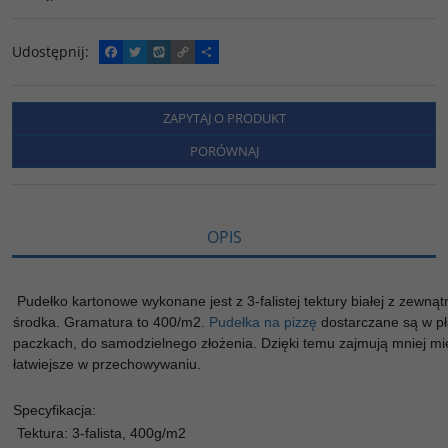
Udostępnij
:
F
T
W
C
P
a
w
y
o
o
c
i
k
p
d
e
t
o
y
z
b
t
p
L
i
ZAPYTAJ O PRODUKT
o
e
i
e
o
r
n
l
PORÓWNAJ
k
k
s
i
ę
OPIS
Pudełko kartonowe wykonane jest z 3-falistej tektury białej z zewnątr
środka. Gramatura to 400/m2.
Pudełka na pizzę
dostarczane są w pł
paczkach, do samodzielnego złożenia. Dzięki temu zajmują mniej mie
łatwiejsze w przechowywaniu.
Specyfikacja:
Tektura: 3-falista, 400g/m2